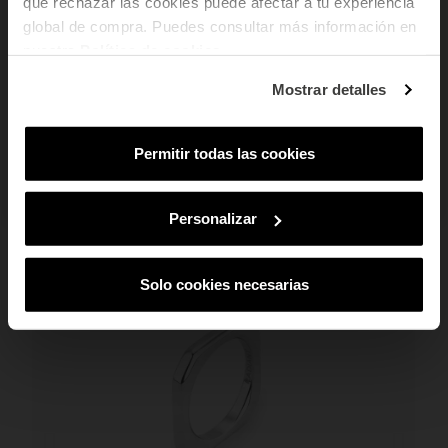
que rechazar las cookies puede afectar a tu experiencia
ventajas exclusivas en tu email.
global de compra. Puedes consultar más información en
Email
nuestra
Política de cookies
.
¿En qué tipo de productos tienes más
Mostrar detalles
interés?
Mujer
Hombre
Ambos
Permitir todas las cookies
SUSCRIBIRME
PUEDE QUE TAMBIÉN TE GUSTE
Al suscribirte aceptas nuestra
Política de Privacidad.
Podrás darte de baja
en cualquier momento de nuestras comunicaciones comerciales.
Personalizar
Solo cookies necesarias