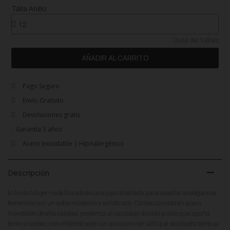
Talla Anillo
Guía de tallas
AÑADIR AL CARRITO
Pago Seguro
Envío Gratuito
Devoluciones gratis
Garantía 3 años
Acero inoxidable | Hipoalergénico
remove
Descripción
El Anillo Mujer Halle Dorado es una joya diseñada para resaltar la elegancia
femenina con un estilo moderno y sofisticado. Confeccionado en acero
inoxidable de alta calidad, presenta un acabado dorado pulido que aporta
brillo y calidez, convirtiéndose en un accesorio versátil que se adapta tanto al