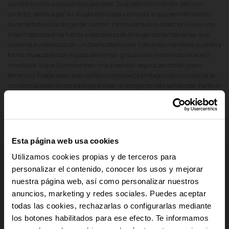
uso diario como a ocasiones especiales. Su diseño minimalista, pero con
carácter, destaca por su silueta estilizada y cómoda, lo que permite llevarlo
durante todo el día sin perder confort. Forma parte de la colección Halle, una
línea inspirada en la fuerza y delicadeza de la mujer contemporánea, que
combina durabilidad con un diseño atemporal. Este anillo mantiene su brillo y
forma impecables con el paso del tiempo, gracias a la resistencia del acero
inoxidable, lo que lo convierte en una inversión segura dentro del joyero
femenino. Puede llevarse en solitario como pieza protagonista o combinarse
con otros accesorios dorados para crear un conjunto más sofisticado. Perfecto
para mujeres que valoran accesorios duraderos, modernos y con estilo, el
Anillo Mujer Halle Dorado es sin duda una joya imprescindible.
add
Detalles del producto
Esta página web usa cookies
Utilizamos cookies propias y de terceros para
add
Pago Seguro
personalizar el contenido, conocer los usos y mejorar
nuestra página web, así como personalizar nuestros
add
Envío y Devoluciones
anuncios, marketing y redes sociales. Puedes aceptar
-10% PARA TI
todas las cookies, rechazarlas o configurarlas mediante
add
Cumplimiento Normativo de Seguridad
los botones habilitados para ese efecto. Te informamos
Y recibe novedades y acceso a