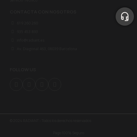
Servicio Técnico
CONTACTA CON NOSOTROS
619 260 260
935 453 893
info@radiant.es
Av. Diagonal 463, 08039 Barcelona
FOLLOW US
© 2024 RADIANT - Todos los derechos reservados
Pago 100% Seguro