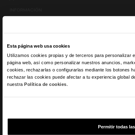
INFORMACIÓN
Mi Cuenta
Estado de mi Pedido
Envíos y Devoluciones
Cumplimiento de Seguridad
Esta página web usa cookies
AVISOS LEGALES
Utilizamos cookies propias y de terceros para personalizar e
página web, así como personalizar nuestros anuncios, marke
Política de Privacidad
-10
cookies, rechazarlas o configurarlas mediante los botones h
Política de Cookies
rechazar las cookies puede afectar a tu experiencia global
Términos y Condiciones
nuestra
Política de cookies
.
Y recibe
AYUDA
ventajas e
Email
Preguntas frecuentes
Instrucciones Smarts
¿En qué tipo d
Servicio Técnico
interés?
CONTACTA CON NOSOTROS
Permitir todas la
Mujer