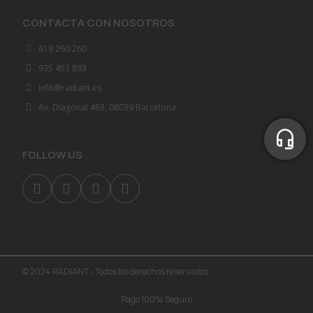
CONTACTA CON NOSOTROS
619 260 260
935 453 893
info@radiant.es
Av. Diagonal 463, 08039 Barcelona
FOLLOW US
© 2024 RADIANT - Todos los derechos reservados
Pago 100% Seguro