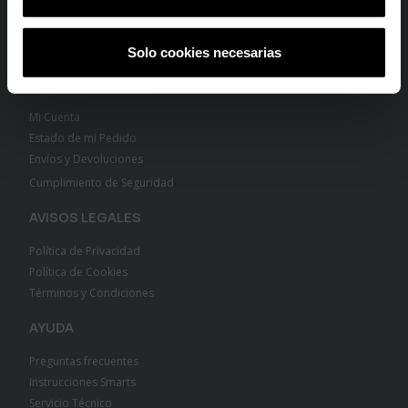
Smartwatches
Al suscribirte aceptas nuestra
Política de Privacidad.
Podrás darte de baja
en cualquier momento de nuestras comunicaciones comerciales.
Joyas de Mujer
Joyas de Hombre
Solo cookies necesarias
INFORMACIÓN
Mi Cuenta
Estado de mi Pedido
Envíos y Devoluciones
Cumplimiento de Seguridad
AVISOS LEGALES
Política de Privacidad
Política de Cookies
Términos y Condiciones
AYUDA
Preguntas frecuentes
Instrucciones Smarts
Servicio Técnico