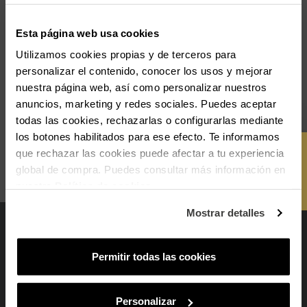
Esta página web usa cookies
Smartwatch Jersey 36MM Sili 
Utilizamos cookies propias y de terceros para
Pistacho
personalizar el contenido, conocer los usos y mejorar
nuestra página web, así como personalizar nuestros
69,90 €
anuncios, marketing y redes sociales. Puedes aceptar
todas las cookies, rechazarlas o configurarlas mediante
-10% PARA TI
Mostrando 1-3 de 3 artículo(s)
los botones habilitados para ese efecto. Te informamos
Y OBTÉN
SUSCRÍBETE
que rechazar las cookies puede afectar a tu experiencia
Volver arriba
Y recibe novedades y acceso a
global de compra. Puedes consultar más información en
ventajas exclusivas en tu email.
-10%
nuestra
Política de cookies
.
Email
Mostrar detalles
¿En qué tipo de productos tienes más
interés?
PRODUCTOS
Permitir todas las cookies
Mujer
Hombre
Ambos
Relojes de Mujer
SUSCRIBIRME
Relojes de Hombre
Personalizar