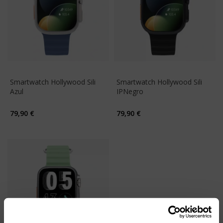
Smartwatch Hollywood Sili 
Smartwatch Hollywood Sili 
Azul
IPNegro
79,90 €
79,90 €