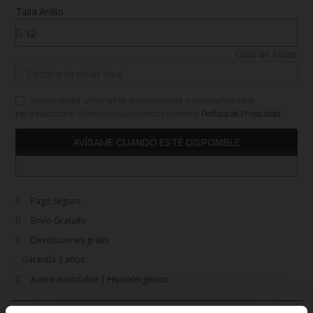
Talla Anillo
Guía de tallas
Acepto recibir un email de disponibilidad, y otros contenidos
personalizados. Confirmo que he leído y acepto la
Política de Privacidad
.
AVÍSAME CUANDO ESTÉ DISPONIBLE
AÑADIR AL CARRITO
Pago Seguro
Envío Gratuito
Devoluciones gratis
Garantía 3 años
Acero inoxidable | Hipoalergénico