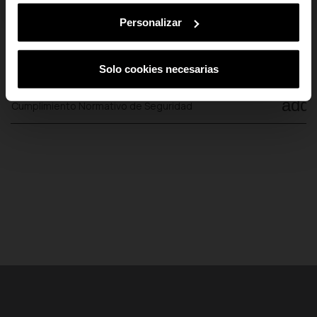
Al suscribirte aceptas nuestra
Política de Privacidad.
Podrás darte de baja
en cualquier momento de nuestras comunicaciones comerciales.
Personalizar
add
Pago Seguro
add
Solo cookies necesarias
Envío y Devoluciones
add
Cumplimiento Normativo de Seguridad