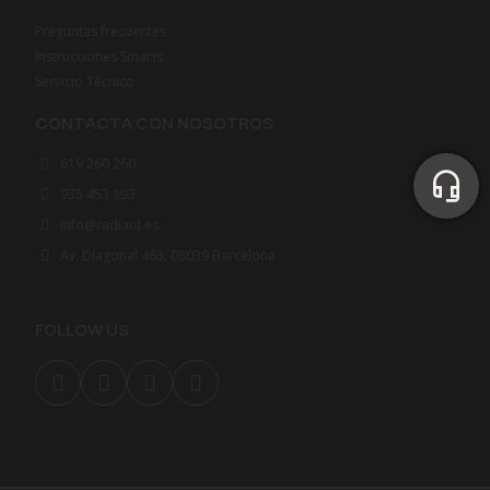
Preguntas frecuentes
Instrucciones Smarts
Servicio Técnico
CONTACTA CON NOSOTROS
619 260 260
935 453 893
info@radiant.es
Av. Diagonal 463, 08039 Barcelona
FOLLOW US