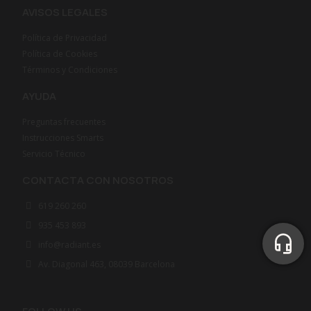
AVISOS LEGALES
Política de Privacidad
Política de Cookies
Términos y Condiciones
AYUDA
Preguntas frecuentes
Instrucciones Smarts
Servicio Técnico
CONTACTA CON NOSOTROS
619 260 260
935 453 893
info@radiant.es
Av. Diagonal 463, 08039 Barcelona