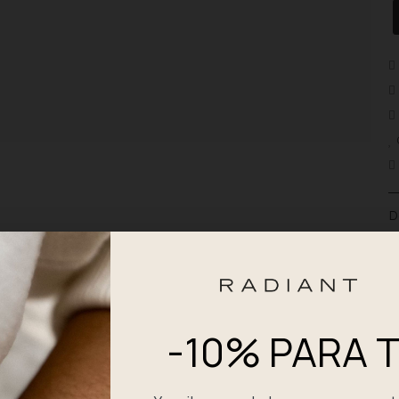
D
Lo
di
ac
co
se
-10% PARA T
un
pr
en
qu