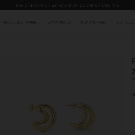
ENVÍO GRATUITO 2-4 DÍAS Y DEVOLUCIONES GRATUITAS
RELOJES DE HOMBRE
JOYAS MUJER
JOYAS HOMBRE
BEST SELL
P
RE
M