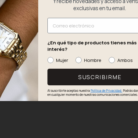
Y recibe novedades y acceso a vent
eq
exclusivas en tu email.
co
ve
Email
pi
de
¿En qué tipo de productos tienes más
D
interés?
Mujer
Hombre
Ambos
P
SUSCRIBIRME
E
Al suscribirte aceptas nuestra
Política de Privacidad.
Podrás dar
C
en cualquier momento de nuestras comunicaciones comerciales