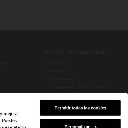
CONTACTA CON NOSOTROS
entes
619 260 260
marts
935 453 893
info@radiant.es
Av. Diagonal 463, 08039 Barcelona
FOLLOW US
Permitir todas las cookies
 y mejorar
s. Puedes
Personalizar
ra ese efecto.