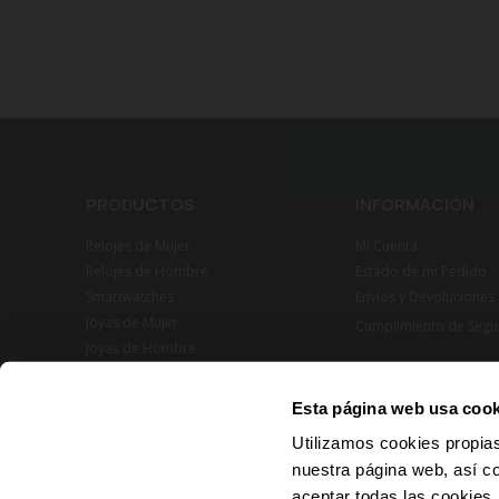
PRODUCTOS
INFORMACIÓN
Relojes de Mujer
Mi Cuenta
Relojes de Hombre
Estado de mi Pedido
Smartwatches
Envíos y Devoluciones
Joyas de Mujer
Cumplimiento de Segu
Joyas de Hombre
Esta página web usa cook
Utilizamos cookies propias
nuestra página web, así c
aceptar todas las cookies,