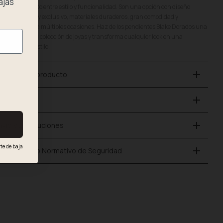
ajas
uilibrio perfecto entre estilo y funcionalidad. Son una opción con diseño
ntemporáneo y exclusivo, materiales duraderos, gran comodidad y
rsatilidad para múltiples ocasiones. Haz de los pendientes Blake Dorados una
eza clave en tu colección de joyas y transforma cualquier look en una
claración de estilo.
add
etalles del producto
add
ago Seguro
add
nvío y Devoluciones
te de baja
add
umplimiento Normativo de Seguridad
.