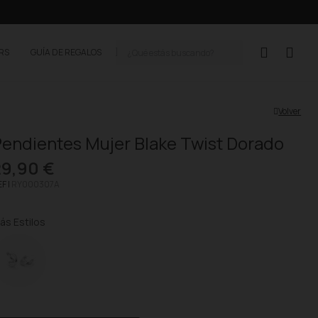
ERS
GUÍA DE REGALOS
Volver
endientes Mujer Blake Twist Dorado
29,90 €
F |
RY000307A
ás Estilos