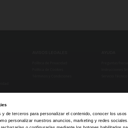
AVISOS LEGALES
AYUDA
Política de Privacidad
Preguntas frecu
Política de Cookies
Instrucciones S
Términos y Condiciones
Servicio Técnico
ridad
ies
 y de terceros para personalizar el contenido, conocer los usos
omo personalizar nuestros anuncios, marketing y redes sociale
 rechazarlas o configurarlas mediante los botones habilitados pa