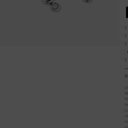
D
Lo
eq
in
mo
cu
un
mo
añ