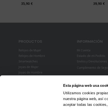
35,90 €
39,90 €
PRODUCTOS
INFORMACIÓN
Relojes de Mujer
Mi Cuenta
Relojes de Hombre
Estado de mi Pedido
Smartwatches
Envíos y Devoluciones
Joyas de Mujer
Cumplimiento de Segu
Joyas de Hombre
Esta página web usa cook
Utilizamos cookies propias
nuestra página web, así c
aceptar todas las cookies,