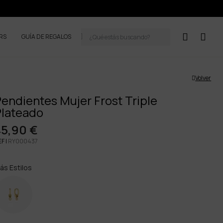
ERS
GUÍA DE REGALOS
Volver
endientes Mujer Frost Triple
Plateado
45,90 €
F |
RY000437
ás Estilos