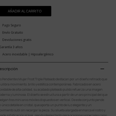
AÑADIR AL CARRITO
Pago Seguro
Envío Gratuito
Devoluciones gratis
Garantía 3 años
Acero inoxidable | Hipoalergénico
remove
escripción
s Pendientes Mujer Frost Triple Plateado destacan por un diseño refinado que
uilibra movimiento, brillo y estética contemporánea. Fabricados en acero
oxidable de alta calidad, su acabado plateado pulido refuerza una imagen
derna y luminosa. El diseño se estructura a partir de un aro principal del que
elgan tres mini aros móviles dispuestos en vertical. De este conjunto pende
 único detalle en cristal, que aporta un punto de luz elegante y un
vimiento sutil sin recargar la pieza. Su silueta alargada enmarca el rostro y
ade sofisticación al look, siendo ideales tanto para ocasiones especiales como