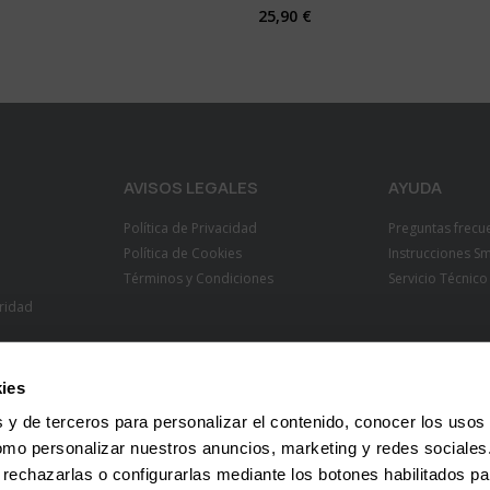
25,90 €
AVISOS LEGALES
AYUDA
Política de Privacidad
Preguntas frecu
Política de Cookies
Instrucciones S
Términos y Condiciones
Servicio Técnico
ridad
ies
 y de terceros para personalizar el contenido, conocer los usos
omo personalizar nuestros anuncios, marketing y redes sociale
 rechazarlas o configurarlas mediante los botones habilitados pa