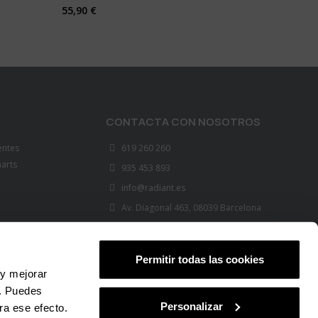
55,90 €
CONTACTA CON NOSOTROS
entes
619 260 260
marts
935 453 893
info@radiant.es
Av. Diagonal 463, 08039 Barcelona
FOLLOW US
Permitir todas las cookies
 y mejorar
s. Puedes
Personalizar
ra ese efecto.