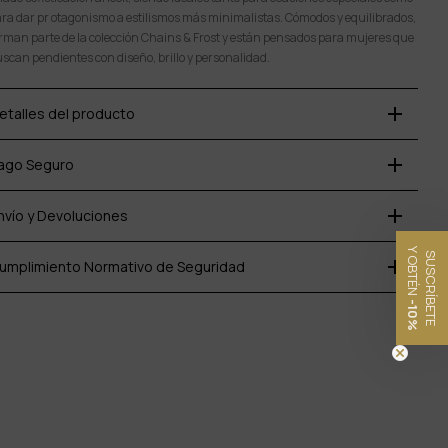
ra dar pr otagonismo a estilismos más minimalistas. Cómodos y equilibrados,
rman parte de la colección Chains & Frost y están pensados para mujeres que
scan pendientes con diseño, brillo y personalidad.
add
etalles del producto
add
ago Seguro
I
add
nvío y Devoluciones
Y OBTÉN
SUSCRÍBETE
add
umplimiento Normativo de Seguridad
ajas
-10%