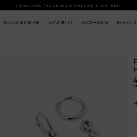
ENVÍO GRATUITO 2-4 DÍAS Y DEVOLUCIONES GRATUITAS
RELOJES DE HOMBRE
JOYAS MUJER
JOYAS HOMBRE
BEST SELL
P
RE
M