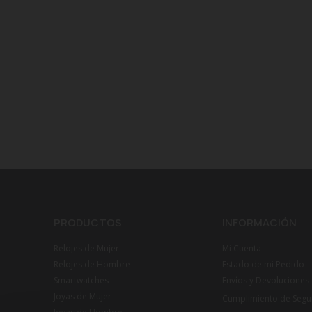
PRODUCTOS
INFORMACIÓN
Relojes de Mujer
Mi Cuenta
Relojes de Hombre
Estado de mi Pedido
Smartwatches
Envíos y Devoluciones
Joyas de Mujer
Cumplimiento de Segu