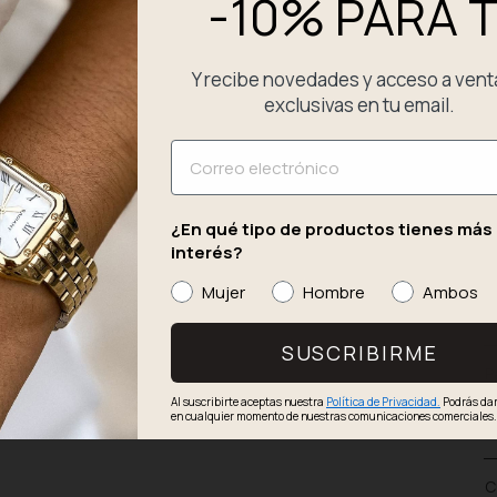
-10% PARA T
si
en
Fa
Y recibe novedades y acceso a vent
ho
qu
exclusivas en tu email.
so
co
Email
fi
pe
Pi
¿En qué tipo de productos tienes más
va
interés?
mi
Mujer
Hombre
Ambos
D
SUSCRIBIRME
P
Al suscribirte aceptas nuestra
Política de Privacidad.
Podrás dar
en cualquier momento de nuestras comunicaciones comerciales
E
C