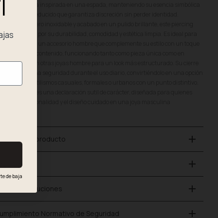
I
lueta estilizada inspirada en una espada, manteniendo su esencia simbólica
 un tamaño reducido que garantiza discreción sin perder identidad.
bricado en acero inoxidable y acabado en un pulido brillante, este piercing
ajas
mbre destaca por su durabilidad, comodidad y estética limpia. Es ideal para
ienes buscan un accesorio hombre que complemente su estilo con un toque
fisticado pero contenido, funcionando tanto como pieza única como en
mbinación con otras joyas hombre para un look más estructurado. Su cierre
rme proporciona seguridad durante el uso diario, convirtiéndolo en una opción
rfecta para estilismos casuales, formales o urbanos con un punto distintivo.
rate Sword XS es una declaración sutil de carácter, diseñada para quienes
loran la funcionalidad y el diseño cuidado en una joya masculina
nimalista.
add
etalles del producto
add
ago Seguro
te de baja
.
add
nvío y Devoluciones
add
umplimiento Normativo de Seguridad