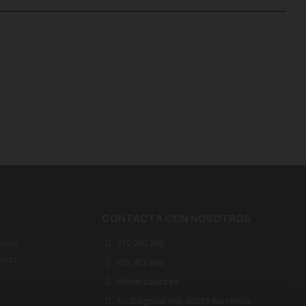
CONTACTA CON NOSOTROS
entes
619 260 260
marts
935 453 893
info@radiant.es
Av. Diagonal 463, 08039 Barcelona