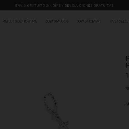
ENVÍO GRATUITO 2-4 DÍAS Y DEVOLUCIONES GRATUITAS
RELOJES DE HOMBRE
JOYAS MUJER
JOYAS HOMBRE
BEST SELL
P
1
RE
M