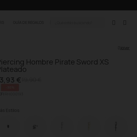
ERS
GUÍA DE REGALOS
Volver
iercing Hombre Pirate Sword XS
Plateado
3,93 €
19,90 €
-30%
F |
RH000193
ás Estilos