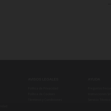
AVISOS LEGALES
AYUDA
Política de Privacidad
Preguntas frecu
Política de Cookies
Instrucciones S
Términos y Condiciones
Servicio Técnico
ridad