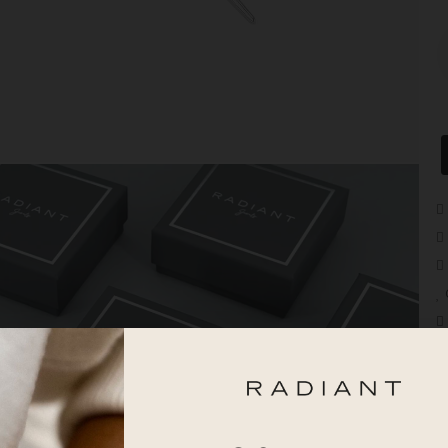
D
El
re