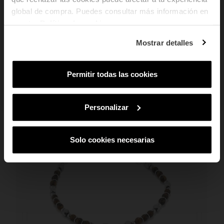
global de compra. Puedes consultar más información en
Email
nuestra
Política de cookies
.
¿En qué tipo de productos tienes más
Mostrar detalles
interés?
Mujer
Hombre
Ambos
Permitir todas las cookies
SUSCRIBIRME
PUEDE QUE TAMBIÉN TE GUSTE
Al suscribirte aceptas nuestra
Política de Privacidad.
Podrás darte de baja
en cualquier momento de nuestras comunicaciones comerciales.
Personalizar
Solo cookies necesarias