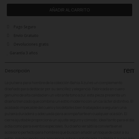
AÑADIR AL CARRITO
Pago Seguro
Envío Gratuito
Devoluciones gratis
Garantía 3 años
rem
Descripción
La pulsera para hombre de la colección Bahía Azul es un complemento
diseñado para destacar por su sencillez y elegancia. Fabricada en cuero
genuino de alta calidad en un vibrante tono azul, esta pieza presenta un
diseño trenzado que combina un estilo moderno con un carácter distintivo. El
acabado impecable del cuero y los detalles bien trabajados aseguran una
pulsera duradera y adecuada para acompañarte en cualquier ocasión. El
cierre ajustable proporciona un ajuste seguro y cómodo, ideal tanto para el día
a día como para eventos especiales. Su diseño versátil la convierte en el
accesorio perfecto para hombres que buscan añadir un toque de color a su
estilo, manteniendo una apariencia sobria y sofisticada. La Bahía Azul no solo