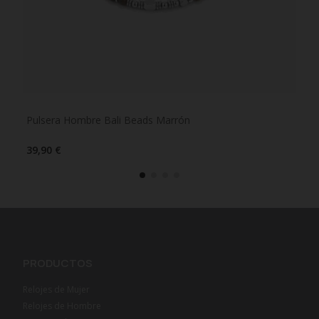
Pulsera Hombre Bali Beads Marrón
Pul
39,90 €
39,
PRODUCTOS
Relojes de Mujer
Relojes de Hombre