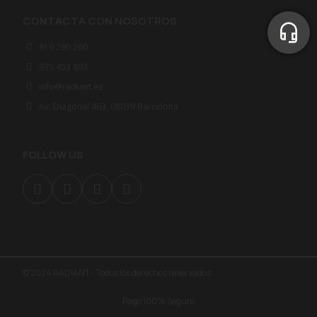
CONTACTA CON NOSOTROS
619 260 260
935 453 893
info@radiant.es
Av. Diagonal 463, 08039 Barcelona
FOLLOW US
© 2024 RADIANT - Todos los derechos reservados
Pago 100% Seguro