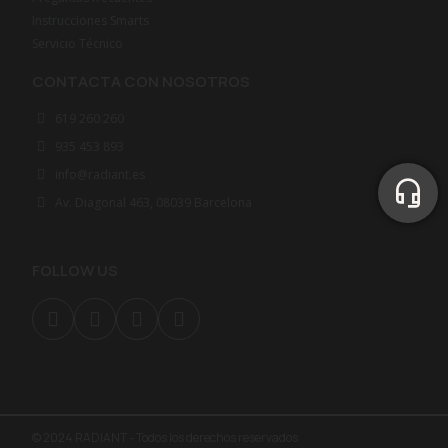
Instrucciones Smarts
Servicio Técnico
CONTACTA CON NOSOTROS
619 260 260
935 453 893
info@radiant.es
Av. Diagonal 463, 08039 Barcelona
FOLLOW US
© 2024 RADIANT - Todos los derechos reservados