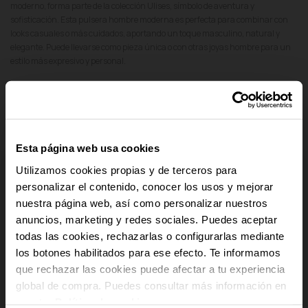
moderno, forma parte de la colección Ulises, símbolo de aventura y
sofisticación. Esta pulsera hombre moderna es perfecta para combinar con
looks casuales o más cuidados, aportando un toque masculino, natural y
elegante. Puede llevarse como pieza única o con otras joyas hombre para un
estilo más expresivo y personal.
add
Detalles del producto
add
Pago Seguro
Esta página web usa cookies
add
Envío y Devoluciones
Utilizamos cookies propias y de terceros para
personalizar el contenido, conocer los usos y mejorar
add
nuestra página web, así como personalizar nuestros
Cumplimiento Normativo de Seguridad
anuncios, marketing y redes sociales. Puedes aceptar
-10% PARA TI
todas las cookies, rechazarlas o configurarlas mediante
los botones habilitados para ese efecto. Te informamos
Y recibe novedades y acceso a
que rechazar las cookies puede afectar a tu experiencia
ventajas exclusivas en tu email.
global de compra. Puedes consultar más información en
Email
nuestra
Política de cookies
.