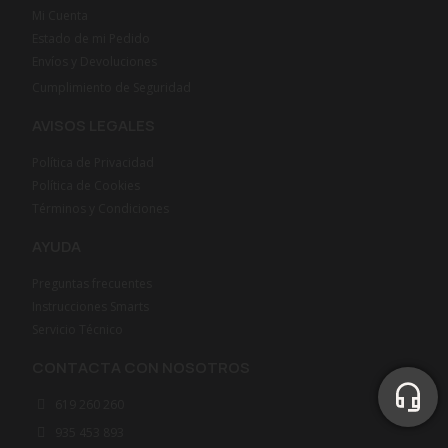
Mi Cuenta
Estado de mi Pedido
Envíos y Devoluciones
Cumplimiento de Seguridad
AVISOS LEGALES
Política de Privacidad
Política de Cookies
Términos y Condiciones
AYUDA
Preguntas frecuentes
Instrucciones Smarts
Servicio Técnico
CONTACTA CON NOSOTROS
619 260 260
935 453 893