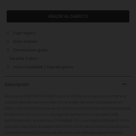
AÑADIR AL CARRITO
Pago Seguro
Envío Gratuito
Devoluciones gratis
Garantía 3 años
Acero inoxidable | Hipoalergénico
remove
Descripción
La pulsera Ulises Marrón/Acero para hombre es una pieza que combina la
autenticidad del cuero trenzado con la solidez del acero inoxidable en un
diseño sobrio y contemporáneo. Su construcción dual mezcla un tejido de piel
en tono marrón oscuro con un elegante cierre cilíndrico de acero mate,
aportando estilo, resistencia y comodidad. Con una longitud total de 21,5?cm,
esta joya masculina se adapta fácilmente a distintas muñecas gracias a sus
tres eslabones extra para ajuste personalizado. Pensada para el hombre