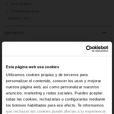
Envío Gratuito
Devoluciones gratis
Garantía 3 años
remove
Descripción
Modelo de reloj Tidemark con esfera plateada de Radiant. Deportividad y
elegancia en un misma pieza. Reloj de acero con un look muy masculino
gracias al tamaño grande de la corona. Los índices y los pulsadores se
embellecen y resaltan gracias a las distintas tonalidades de chapado que
contrastan con la esfera. La esfera está trabajada con un sutil aro en un
Esta página web usa cookies
acabado diferente para dar una mayor riqueza ornamental. Ideal para
hombres a los que les gusta el deporte y les gusta vestir con clase.
Utilizamos cookies propias y de terceros para
personalizar el contenido, conocer los usos y mejorar
add
nuestra página web, así como personalizar nuestros
Detalles del producto
anuncios, marketing y redes sociales. Puedes aceptar
-10% PARA TI
todas las cookies, rechazarlas o configurarlas mediante
add
Pago Seguro
los botones habilitados para ese efecto. Te informamos
Y recibe novedades y acceso a
que rechazar las cookies puede afectar a tu experiencia
ventajas exclusivas en tu email.
add
Envío y Devoluciones