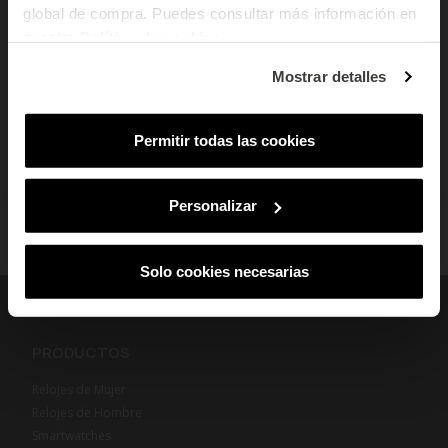
global de compra. Puedes consultar más información en
Email
nuestra
Política de cookies
.
add
Cumplimiento Normativo de Seguridad
¿En qué tipo de productos tienes más
Mostrar detalles
interés?
Mujer
Hombre
Ambos
Permitir todas las cookies
SUSCRIBIRME
Al suscribirte aceptas nuestra
Política de Privacidad.
Podrás darte de baja
en cualquier momento de nuestras comunicaciones comerciales.
Personalizar
Solo cookies necesarias
PRODUCTOS
Relojes de Mujer
Relojes de Hombre
Smartwatches