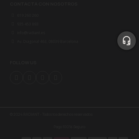
CONTACTA CON NOSOTROS
619 260 260
935 453 893
info@radiant.es
Av. Diagonal 463, 08039 Barcelona
FOLLOW US
© 2024 RADIANT - Todos los derechos reservados
Pago 100% Seguro