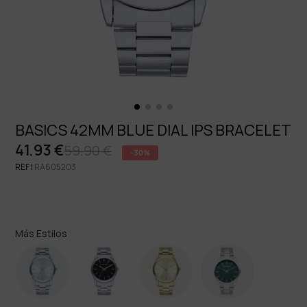
BASICS 42MM BLUE DIAL IPS BRACELET
41,93 €
59,90 €
-30%
REF |
RA605203
Más Estilos