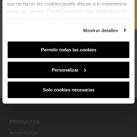
Y OBTÉN
SUSCRÍBETE
que rechazar las cookies puede afectar a tu experiencia
global de compra. Puedes consultar más información en
add
Envío y Devoluciones
-10%
nuestra
Política de cookies
.
add
Cumplimiento Normativo de Seguridad
Mostrar detalles
Permitir todas las cookies
Personalizar
Solo cookies necesarias
PRODUCTOS
Relojes de Mujer