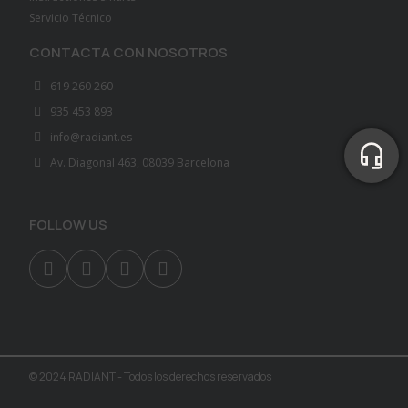
Servicio Técnico
CONTACTA CON NOSOTROS
619 260 260
935 453 893
info@radiant.es
Av. Diagonal 463, 08039 Barcelona
FOLLOW US
© 2024 RADIANT - Todos los derechos reservados