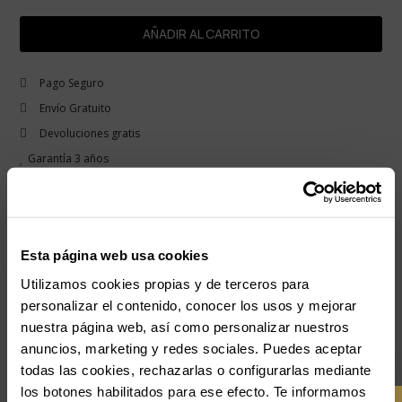
AÑADIR AL CARRITO
Pago Seguro
Envío Gratuito
Devoluciones gratis
Garantía 3 años
remove
Descripción
El reloj básico funcional está de actualidad. Reloj Radiant de hombre de la
Esta página web usa cookies
colección Basics 42 con esfera azul y brazalete metálico plateado de tamaño
42mm. La colección se compone de 4 modelos que mezclan perfectamente la
Utilizamos cookies propias y de terceros para
elegancia con el minimalismo del diseño funcional para el día a día.
personalizar el contenido, conocer los usos y mejorar
nuestra página web, así como personalizar nuestros
add
anuncios, marketing y redes sociales. Puedes aceptar
Detalles del producto
todas las cookies, rechazarlas o configurarlas mediante
los botones habilitados para ese efecto. Te informamos
add
Pago Seguro