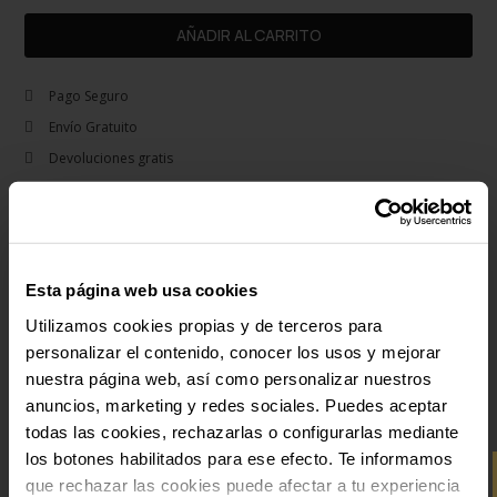
AÑADIR AL CARRITO
Pago Seguro
Envío Gratuito
Devoluciones gratis
Garantía 3 años
remove
Descripción
Esta página web usa cookies
Clásico, sencillo y elegante: todos estos valores se condensan en un solo reloj,
haciendo de esta colección un valor seguro.
Utilizamos cookies propias y de terceros para
personalizar el contenido, conocer los usos y mejorar
add
nuestra página web, así como personalizar nuestros
Detalles del producto
anuncios, marketing y redes sociales. Puedes aceptar
-10% PARA TI
todas las cookies, rechazarlas o configurarlas mediante
add
Pago Seguro
los botones habilitados para ese efecto. Te informamos
Y recibe novedades y acceso a
que rechazar las cookies puede afectar a tu experiencia
ventajas exclusivas en tu email.
add
Envío y Devoluciones