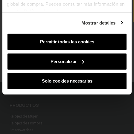
global de compra. Puedes consultar más información en
Email
nuestra
Política de cookies
.
add
Cumplimiento Normativo de Seguridad
¿En qué tipo de productos tienes más
Mostrar detalles
interés?
Mujer
Hombre
Ambos
Permitir todas las cookies
SUSCRIBIRME
Al suscribirte aceptas nuestra
Política de Privacidad.
Podrás darte de baja
en cualquier momento de nuestras comunicaciones comerciales.
Personalizar
Solo cookies necesarias
PRODUCTOS
Relojes de Mujer
Relojes de Hombre
Smartwatches