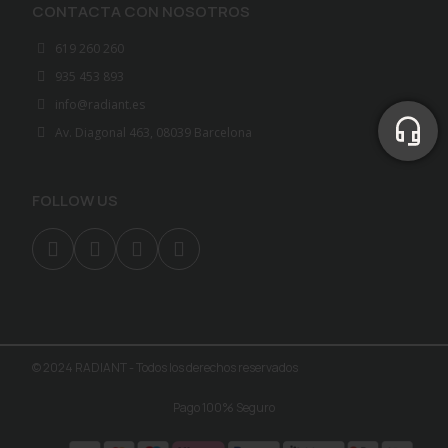
CONTACTA CON NOSOTROS
619 260 260
935 453 893
info@radiant.es
Av. Diagonal 463, 08039 Barcelona
FOLLOW US
© 2024 RADIANT - Todos los derechos reservados
Pago 100% Seguro