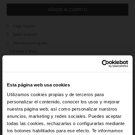
AÑADIR AL CARRITO
Pago Seguro
Envío Gratuito
Devoluciones gratis
Garantía 3 años
rem
Descripción
La colección Caiman personifica la elegancia urbana con un toque deportivo
Esta página web usa cookies
para el hombre cosmopolita. Con una caja redonda y esfera diseñada para
resaltar el estilo deportivo, este reloj es el complemento perfecto para hombres
Utilizamos cookies propias y de terceros para
con estilo.
personalizar el contenido, conocer los usos y mejorar
nuestra página web, así como personalizar nuestros
add
Detalles del producto
anuncios, marketing y redes sociales. Puedes aceptar
-10% PARA TI
todas las cookies, rechazarlas o configurarlas mediante
add
los botones habilitados para ese efecto. Te informamos
Pago Seguro
Y recibe novedades y acceso a