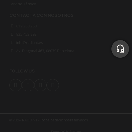
Servicio Técnico
CONTACTA CON NOSOTROS
619 260 260
935 453 893
info@radiant.es
Av. Diagonal 463, 08039 Barcelona
FOLLOW US
© 2024 RADIANT - Todos los derechos reservados
Pago 100% Seguro