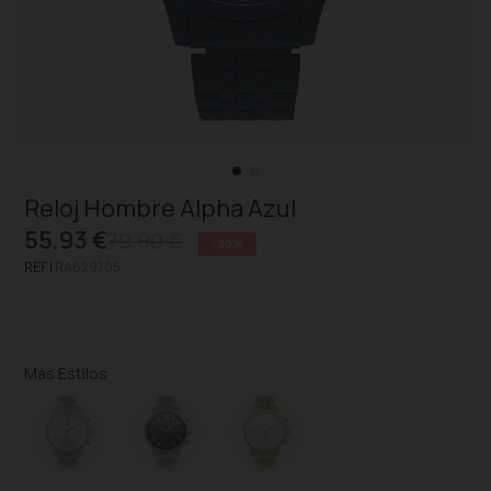
Reloj Hombre Alpha Azul
55,93 €
79,90 €
-30%
REF |
RA629705
Más Estilos