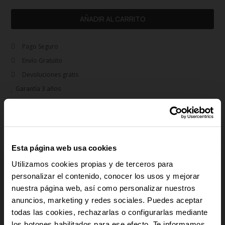
AÑADIR AL CARRITO
Pago Seguro
Envío Gratuito
Devoluciones gratis
Garantía 3 años
remove
Descripción
Reloj Hombre Alpha 44.5MM Blue: Toque Deportivo en Azul. Alpha en azul es
un reloj que refleja tu estilo dinámico y deportivo. Con un diámetro de
Esta página web usa cookies
44.5MM, este reloj es ideal para el hombre moderno y activo. Su brazalete de
Utilizamos cookies propias y de terceros para
acero en azul le otorga un toque fresco. Añade un elemento llamativo a tu
personalizar el contenido, conocer los usos y mejorar
muñeca con Alpha.
nuestra página web, así como personalizar nuestros
anuncios, marketing y redes sociales. Puedes aceptar
-10% PARA TI
add
Detalles del producto
todas las cookies, rechazarlas o configurarlas mediante
los botones habilitados para ese efecto. Te informamos