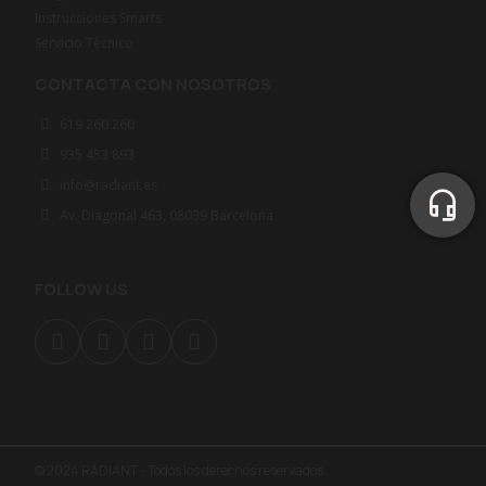
Instrucciones Smarts
Servicio Técnico
CONTACTA CON NOSOTROS
619 260 260
935 453 893
info@radiant.es
Av. Diagonal 463, 08039 Barcelona
FOLLOW US
© 2024 RADIANT - Todos los derechos reservados