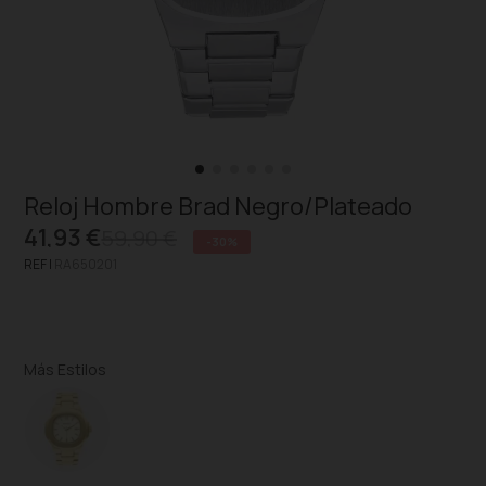
Reloj Hombre Brad Negro/Plateado
41,93 €
59,90 €
-30%
REF |
RA650201
Más Estilos