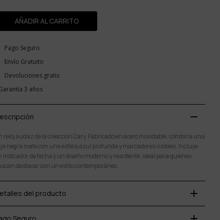
AÑADIR AL CARRITO
Pago Seguro
Envío Gratuito
Devoluciones gratis
Garantía 3 años
remove
escripción
 reloj audaz de la colección Cary. Fabricado en acero inoxidable, combina una
ja negra mate con una esfera azul profunda y marcadores visibles. Incluye
 indicador de fecha y un diseño moderno y resistente, ideal para quienes
scan destacar con un estilo contemporáneo.
add
etalles del producto
add
ago Seguro