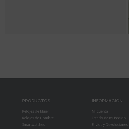
PRODUCTOS
INFORMACIÓN
Relojes de Mujer
Mi Cuenta
Relojes de Hombre
Estado de mi Pedido
Smartwatches
Envíos y Devoluciones