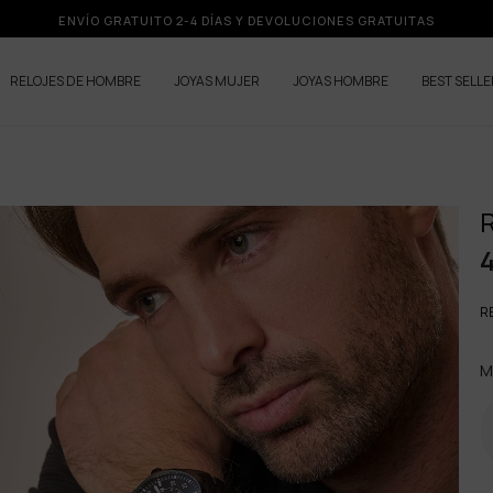
ENVÍO GRATUITO 2-4 DÍAS Y DEVOLUCIONES GRATUITAS
RELOJES DE HOMBRE
JOYAS MUJER
JOYAS HOMBRE
BEST SELL
RE
M