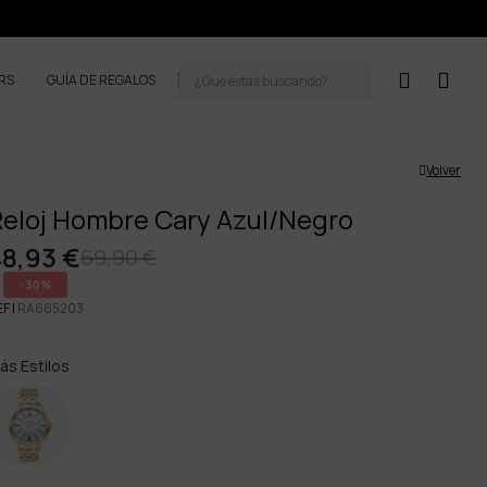
ERS
GUÍA DE REGALOS
Volver
Reloj Hombre Cary Azul/Negro
48,93 €
69,90 €
-30%
F |
RA665203
ás Estilos