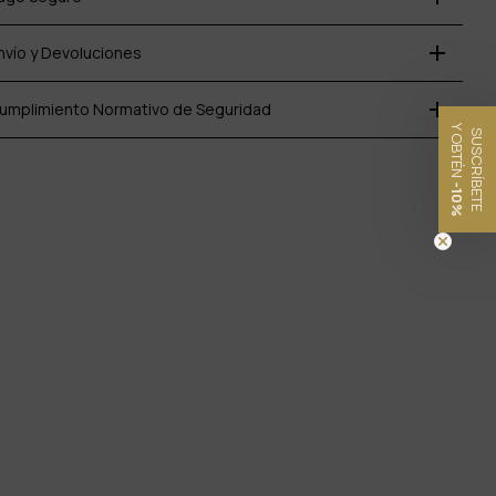
add
nvío y Devoluciones
add
umplimiento Normativo de Seguridad
Y OBTÉN
SUSCRÍBETE
-10%