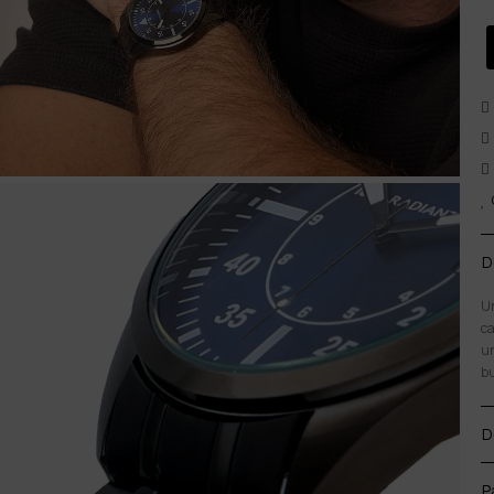
D
Un
ca
un
bu
D
P