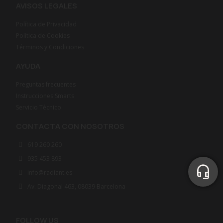
AVISOS LEGALES
Política de Privacidad
Política de Cookies
Términos y Condiciones
AYUDA
Preguntas frecuentes
Instrucciones Smarts
Servicio Técnico
CONTACTA CON NOSOTROS
619 260 260
935 453 893
info@radiant.es
Av. Diagonal 463, 08039 Barcelona
FOLLOW US