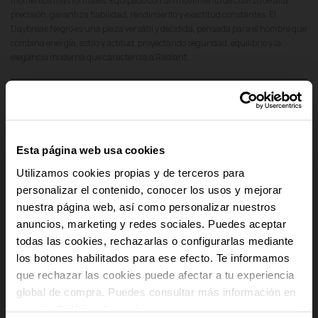
momentos más formales. Equipado con un movimiento de cuarzo de alta
precisión, garantiza fiabilidad, rendimiento y exactitud constantes. El
Daybreak Negro es una pieza versátil y decidida, pensada para el hombre que
combina energía, estilo y actitud, proyectando seguridad, equilibrio y la
elegancia moderna que caracteriza a Radiant.
add
Detalles del producto
add
Pago Seguro
Esta página web usa cookies
add
Envío y Devoluciones
Utilizamos cookies propias y de terceros para
personalizar el contenido, conocer los usos y mejorar
add
Cumplimiento Normativo de Seguridad
nuestra página web, así como personalizar nuestros
anuncios, marketing y redes sociales. Puedes aceptar
-10% PARA TI
todas las cookies, rechazarlas o configurarlas mediante
los botones habilitados para ese efecto. Te informamos
Y recibe novedades y acceso a
que rechazar las cookies puede afectar a tu experiencia
ventajas exclusivas en tu email.
global de compra. Puedes consultar más información en
Email
nuestra
Política de cookies
.