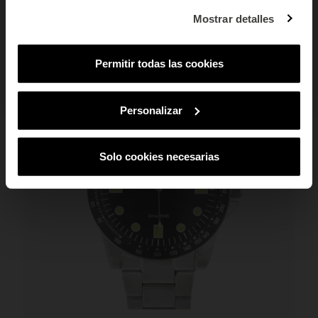
¿En qué tipo de productos tienes más
Mostrar detalles
interés?
PUEDE QUE TAMBIÉN TE GUSTE
Mujer
Hombre
Ambos
Permitir todas las cookies
SUSCRIBIRME
Al suscribirte aceptas nuestra
Política de Privacidad.
Podrás darte de baja
en cualquier momento de nuestras comunicaciones comerciales.
Personalizar
Solo cookies necesarias