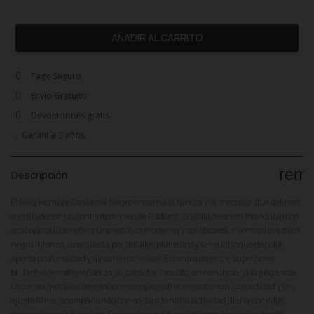
AÑADIR AL CARRITO
Pago Seguro
Envío Gratuito
Devoluciones gratis
Garantía 3 años
rem
Descripción
El Reloj Hombre Daybreak Negro encarna la fuerza y la precisión que definen
el estilo deportivo contemporáneo de Radiant. Su caja de acero inoxidable con
acabado pulido refleja una estética moderna y sofisticada, mientras la esfera
negra intensa, acentuada por detalles plateados y un sutil toque de color,
aporta profundidad y dinamismo visual. El contraste entre superficies
brillantes y mates refuerza su carácter robusto sin renunciar a la elegancia.
La correa metálica de eslabones amplios ofrece resistencia, comodidad y un
ajuste firme, acompañando con soltura tanto la actividad diaria como los