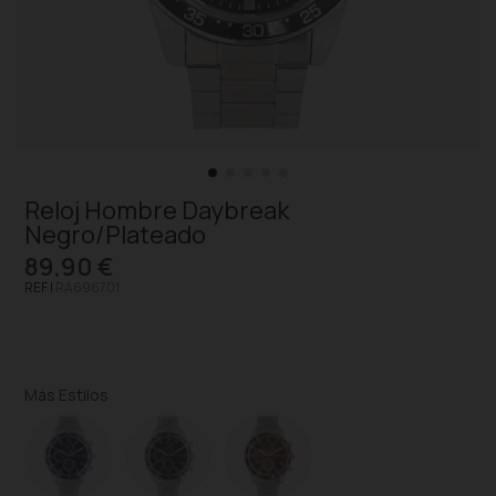
Reloj Hombre Daybreak
Negro/Plateado
89,90 €
REF |
RA696701
Más Estilos