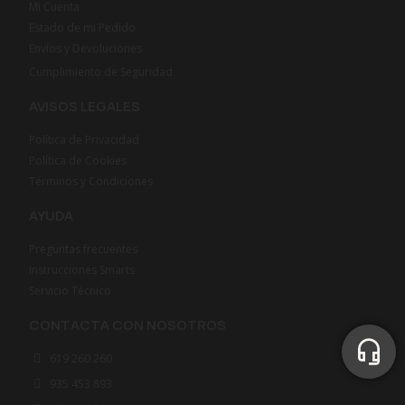
Mi Cuenta
Estado de mi Pedido
Envíos y Devoluciones
Cumplimiento de Seguridad
AVISOS LEGALES
Política de Privacidad
Política de Cookies
Términos y Condiciones
AYUDA
Preguntas frecuentes
Instrucciones Smarts
Servicio Técnico
CONTACTA CON NOSOTROS
619 260 260
935 453 893