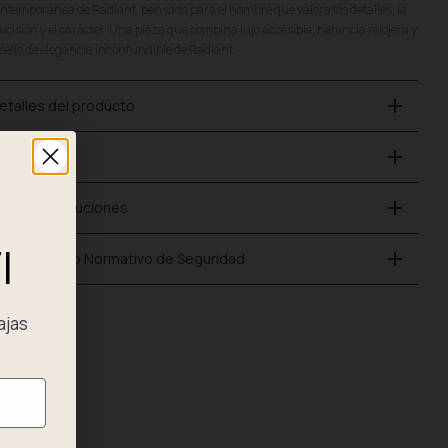
ntemporánea de Radiant, pensado para el hombre que valora los detalles, la
ecisión y el carácter. Una pieza que combina lujo accesible, herencia relojera y
 sello de elegancia inconfundible de Radiant.
add
etalles del producto
add
ago Seguro
add
nvío y Devoluciones
I
add
umplimiento Normativo de Seguridad
ajas