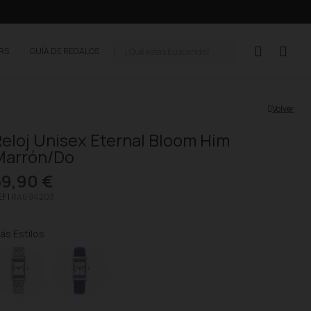
ERS
GUÍA DE REGALOS
Volver
eloj Unisex Eternal Bloom Him
Marrón/Do
59,90 €
F |
RA694203
ás Estilos