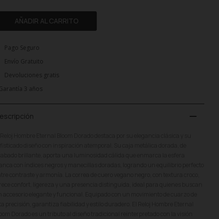
AÑADIR AL CARRITO
Pago Seguro
Envío Gratuito
Devoluciones gratis
Garantía 3 años
remove
escripción
 Reloj Hombre Eternal Bloom Dorado destaca por su elegancia clásica y su
fisticado diseño con inspiración atemporal. Su caja metálica dorada, de
abado brillante, aporta una luminosidad cálida que enmarca la esfera
anca con índices negros y manecillas doradas, logrando un equilibrio perfecto
tre contraste y armonía. La correa de cuero vegano negro, con textura croco,
rece confort, ligereza y una presencia distinguida, ideal para quienes buscan
 accesorio elegante y funcional. Equipado con un movimiento de cuarzo de
ta precisión, garantiza fiabilidad y estilo duradero. El Reloj Hombre Eternal
oom Dorado es un tributo al diseño tradicional reinterpretado con la visión