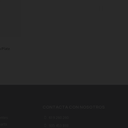
/Plate
CONTACTA CON NOSOTROS
entes
619 260 260
marts
935 453 893