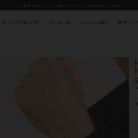
ENVÍO GRATUITO 2-4 DÍAS Y DEVOLUCIONES GRATUITAS
RELOJES DE HOMBRE
JOYAS MUJER
JOYAS HOMBRE
BEST SELL
R
RE
M