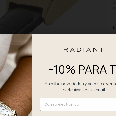
co
pr
el
D
P
E
-10% PARA T
C
Y recibe novedades y acceso a vent
exclusivas en tu email.
Email