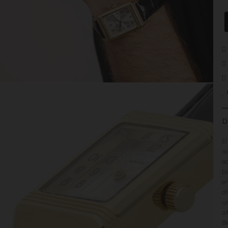
D
El
so
ac
bl
en
of
un
al
Bl