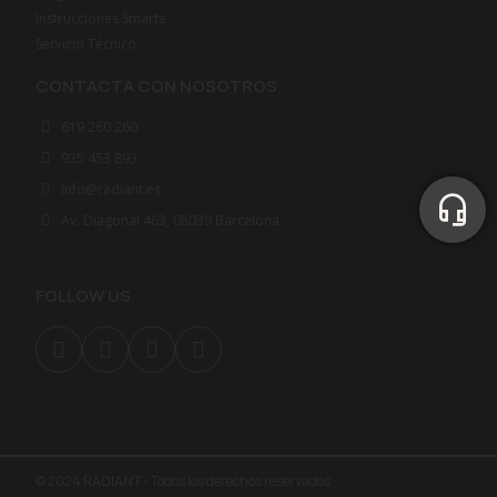
Instrucciones Smarts
Servicio Técnico
CONTACTA CON NOSOTROS
619 260 260
935 453 893
info@radiant.es
Av. Diagonal 463, 08039 Barcelona
FOLLOW US
© 2024 RADIANT - Todos los derechos reservados