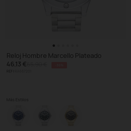
Reloj Hombre Marcello Plateado
46,13 €
65,90 €
-30%
REF |
RA667201
Más Estilos