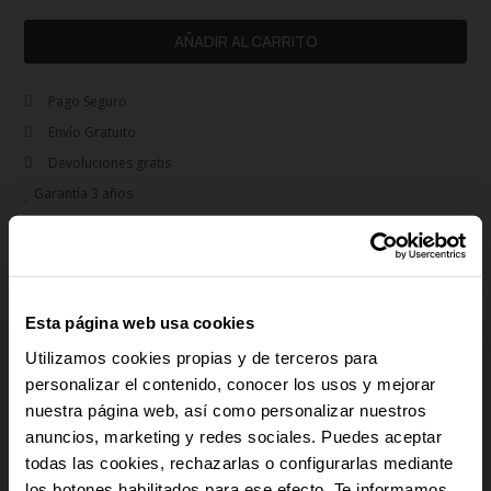
AÑADIR AL CARRITO
Pago Seguro
Envío Gratuito
Devoluciones gratis
Garantía 3 años
rem
Descripción
Un diseño clásico y refinado de la colección Marcello. Fabricado en acero
inoxidable, este reloj combina una caja plateada con una esfera blanca
Esta página web usa cookies
decorada con marcadores elegantes e indicador de fecha. Su brazalete
Utilizamos cookies propias y de terceros para
metálico ajustable lo convierte en un accesorio cómodo y sofisticado, perfecto
personalizar el contenido, conocer los usos y mejorar
para el día a día o eventos formales.
nuestra página web, así como personalizar nuestros
anuncios, marketing y redes sociales. Puedes aceptar
-10% PARA TI
add
Detalles del producto
todas las cookies, rechazarlas o configurarlas mediante
los botones habilitados para ese efecto. Te informamos