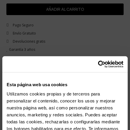
AÑADIR AL CARRITO
Pago Seguro
Envío Gratuito
Devoluciones gratis
Garantía 3 años
rem
Descripción
Un diseño robusto y versátil de la colección Marlon. Este reloj, fabricado
completamente en acero inoxidable, combina una resistente caja y
Esta página web usa cookies
brazalete plateados con una esfera minimalista decorada con
Utilizamos cookies propias y de terceros para
marcadores claros y un indicador de fecha. Ideal para quienes buscan
un accesorio funcional y elegante para el uso diario o eventos formales.
personalizar el contenido, conocer los usos y mejorar
nuestra página web, así como personalizar nuestros
anuncios, marketing y redes sociales. Puedes aceptar
add
Detalles del producto
todas las cookies, rechazarlas o configurarlas mediante
los botones habilitados para ese efecto. Te informamos