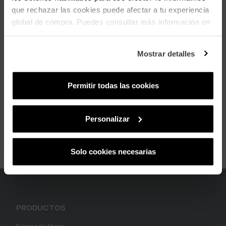
add
Pago Seguro
que rechazar las cookies puede afectar a tu experiencia
global de compra. Puedes consultar más información en
add
Envío y Devoluciones
nuestra
Política de cookies
.
add
Mostrar detalles
Cumplimiento Normativo de Seguridad
Permitir todas las cookies
Personalizar
Solo cookies necesarias
PRODUCTOS