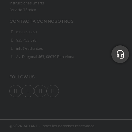
Instrucciones Smarts
Servicio Técnico
CONTACTA CON NOSOTROS
619 260 260
935 453 893
info@radiant.es
Av. Diagonal 463, 08039 Barcelona
FOLLOW US
© 2024 RADIANT - Todos los derechos reservados