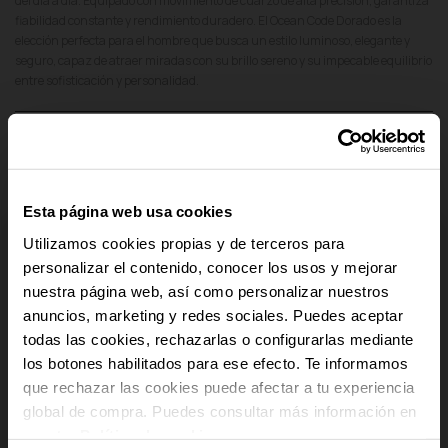
del día a día. Equipado con movimiento de cuarzo de alta precisión, garantiza
fiabilidad constante y rendimiento duradero. El Ocean Code Dorado es la
elección perfecta para el hombre que busca un estilo luminoso, elegante y
seguro, capaz de atraer miradas con su brillo sereno y su impecable equilibrio
entre sofisticación y personalidad.
add
Detalles del producto
add
Pago Seguro
Esta página web usa cookies
add
Envío y Devoluciones
Utilizamos cookies propias y de terceros para
personalizar el contenido, conocer los usos y mejorar
add
Cumplimiento Normativo de Seguridad
nuestra página web, así como personalizar nuestros
anuncios, marketing y redes sociales. Puedes aceptar
-10% PARA TI
todas las cookies, rechazarlas o configurarlas mediante
los botones habilitados para ese efecto. Te informamos
Y recibe novedades y acceso a
que rechazar las cookies puede afectar a tu experiencia
ventajas exclusivas en tu email.
global de compra. Puedes consultar más información en
Email
nuestra
Política de cookies
.