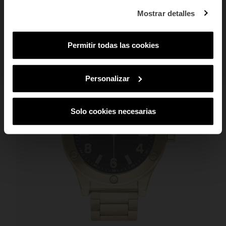
¿En qué tipo de productos tienes más
Mostrar detalles
interés?
PUEDE QUE TAMBIÉN TE GUSTE
Mujer
Hombre
Ambos
Permitir todas las cookies
SUSCRIBIRME
Al suscribirte aceptas nuestra
Política de Privacidad.
Podrás darte de baja
en cualquier momento de nuestras comunicaciones comerciales.
Personalizar
Solo cookies necesarias