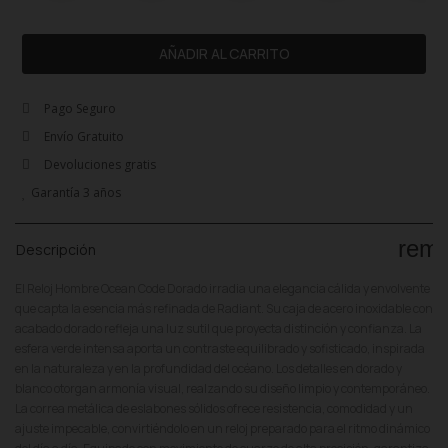
AÑADIR AL CARRITO
Pago Seguro
Envío Gratuito
Devoluciones gratis
Garantía 3 años
rem
Descripción
El Reloj Hombre Ocean Code Dorado irradia una elegancia cálida y envolvente
que capta la esencia más refinada de Radiant. Su caja de acero inoxidable con
acabado dorado refleja una luz sutil que proyecta distinción y confianza. La
esfera verde intensa aporta un contraste equilibrado y sofisticado, inspirada
en la naturaleza y en la profundidad del océano. Los detalles en dorado y
blanco otorgan armonía visual, realzando su diseño limpio y contemporáneo.
La correa metálica de eslabones sólidos ofrece resistencia, comodidad y un
ajuste impecable, convirtiéndolo en un reloj preparado para el ritmo dinámico