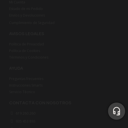
Mi Cuenta
Estado de mi Pedido
Envíos y Devoluciones
Cumplimiento de Seguridad
AVISOS LEGALES
Política de Privacidad
Política de Cookies
Términos y Condiciones
AYUDA
Preguntas frecuentes
Instrucciones Smarts
Servicio Técnico
CONTACTA CON NOSOTROS
619 260 260
935 453 893