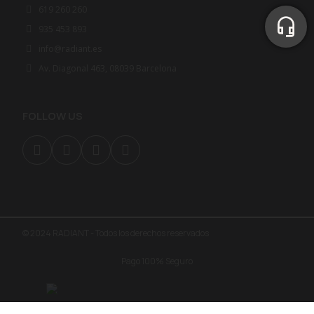
619 260 260
935 453 893
info@radiant.es
Av. Diagonal 463, 08039 Barcelona
FOLLOW US
© 2024 RADIANT - Todos los derechos reservados
Pago 100% Seguro