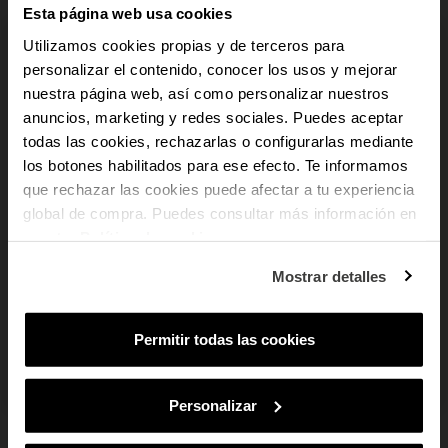
Esta página web usa cookies
accesorio: es una expresión de carácter, gusto y autenticidad. Su diseño
versátil permite lucirlo con elegancia tanto de día como de noche,
Utilizamos cookies propias y de terceros para
convirtiéndose en una pieza imprescindible en cualquier colección.
personalizar el contenido, conocer los usos y mejorar
nuestra página web, así como personalizar nuestros
add
Detalles del producto
anuncios, marketing y redes sociales. Puedes aceptar
-10% PARA TI
todas las cookies, rechazarlas o configurarlas mediante
add
los botones habilitados para ese efecto. Te informamos
Pago Seguro
Y recibe novedades y acceso a
que rechazar las cookies puede afectar a tu experiencia
ventajas exclusivas en tu email.
add
global de compra. Puedes consultar más información en
Envío y Devoluciones
Email
nuestra
Política de cookies
.
add
Cumplimiento Normativo de Seguridad
¿En qué tipo de productos tienes más
Mostrar detalles
interés?
Mujer
Hombre
Ambos
Permitir todas las cookies
SUSCRIBIRME
Al suscribirte aceptas nuestra
Política de Privacidad.
Podrás darte de baja
en cualquier momento de nuestras comunicaciones comerciales.
Personalizar