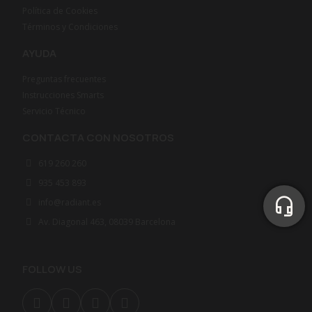
Política de Cookies
Términos y Condiciones
AYUDA
Preguntas frecuentes
Instrucciones Smarts
Servicio Técnico
CONTACTA CON NOSOTROS
619 260 260
935 453 893
info@radiant.es
Av. Diagonal 463, 08039 Barcelona
FOLLOW US