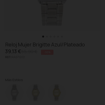
Reloj Mujer Brigitte Azul/Plateado
39,13 €
55,90 €
-30%
REF |
RA671202
Más Estilos