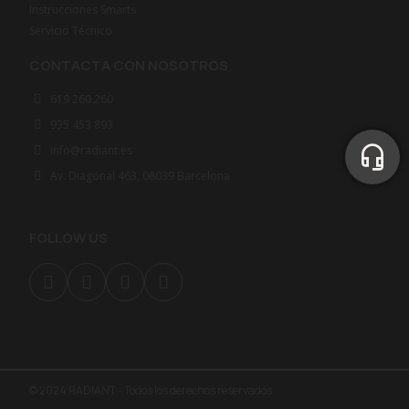
Instrucciones Smarts
Servicio Técnico
CONTACTA CON NOSOTROS
619 260 260
935 453 893
info@radiant.es
Av. Diagonal 463, 08039 Barcelona
FOLLOW US
© 2024 RADIANT - Todos los derechos reservados