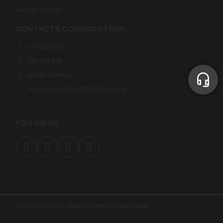
Servicio Técnico
CONTACTA CON NOSOTROS
619 260 260
935 453 893
info@radiant.es
Av. Diagonal 463, 08039 Barcelona
FOLLOW US
© 2024 RADIANT - Todos los derechos reservados