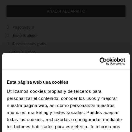
AÑADIR AL CARRITO
Pago Seguro
Envío Gratuito
Devoluciones gratis
Garantía 3 años
rem
Descripción
Un diseño fresco y elegante de la colección Ornella. Fabricado en acero
Esta página web usa cookies
inoxidable, combina una caja y brazalete plateados con una llamativa esfera
Utilizamos cookies propias y de terceros para
azul con marcadores plateados. Perfecto para añadir un toque de color a tu
look diario.
personalizar el contenido, conocer los usos y mejorar
nuestra página web, así como personalizar nuestros
anuncios, marketing y redes sociales. Puedes aceptar
-10% PARA TI
add
Detalles del producto
todas las cookies, rechazarlas o configurarlas mediante
los botones habilitados para ese efecto. Te informamos
add
Y recibe novedades y acceso a
Pago Seguro