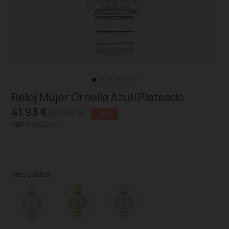
Reloj Mujer Ornella Azul/Plateado
41,93 €
59,90 €
-30%
REF |
RA663204
Más Estilos