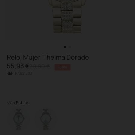
Reloj Mujer Thelma Dorado
55,93 €
79,90 €
-30%
REF |
RA621203
Más Estilos