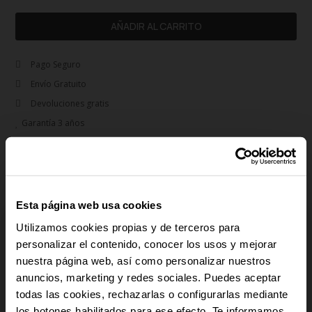
AÑADIR AL CARRITO
Pago Seguro
Envío Gratuito
Devoluciones gratis
Garantía 3 años
remove
Descripción
Reloj Mujer Thelma IPG IPG: Brillando en Dorado IPG Para la mujer que ama el
brillo del dorado IPG, el reloj Thelma en esta tonalidad es la elección perfecta.
Esta página web usa cookies
Con su brazalete y caja de acero dorado IPG, este reloj destaca con estilo. Su
Utilizamos cookies propias y de terceros para
diámetro de caja de 38MM le da presencia a tu muñeca. Thelma en dorado
personalizar el contenido, conocer los usos y mejorar
IPG es para la mujer que busca un toque de glamour en su día a día."
nuestra página web, así como personalizar nuestros
anuncios, marketing y redes sociales. Puedes aceptar
-10% PARA TI
add
Detalles del producto
todas las cookies, rechazarlas o configurarlas mediante
los botones habilitados para ese efecto. Te informamos