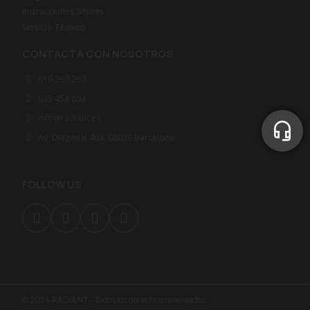
Instrucciones Smarts
Servicio Técnico
CONTACTA CON NOSOTROS
619 260 260
935 453 893
info@radiant.es
Av. Diagonal 463, 08039 Barcelona
FOLLOW US
© 2024 RADIANT - Todos los derechos reservados