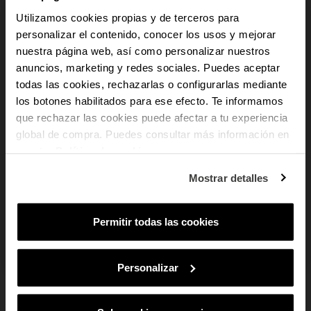
presencia, elegancia y equilibrio con cada detalle.
Utilizamos cookies propias y de terceros para
personalizar el contenido, conocer los usos y mejorar
add
nuestra página web, así como personalizar nuestros
Detalles del producto
anuncios, marketing y redes sociales. Puedes aceptar
-10% PARA TI
add
todas las cookies, rechazarlas o configurarlas mediante
Pago Seguro
los botones habilitados para ese efecto. Te informamos
Y recibe novedades y acceso a
que rechazar las cookies puede afectar a tu experiencia
ventajas exclusivas en tu email.
add
Envío y Devoluciones
global de compra. Puedes consultar más información en
Email
nuestra
Política de cookies
.
add
Cumplimiento Normativo de Seguridad
¿En qué tipo de productos tienes más
Mostrar detalles
interés?
Mujer
Hombre
Ambos
Permitir todas las cookies
SUSCRIBIRME
Al suscribirte aceptas nuestra
Política de Privacidad.
Podrás darte de baja
en cualquier momento de nuestras comunicaciones comerciales.
Personalizar
PUEDE QUE TAMBIÉN TE GUSTE