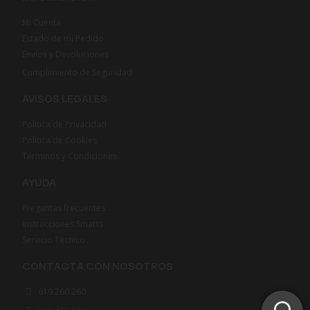
Mi Cuenta
Estado de mi Pedido
Envíos y Devoluciones
Cumplimiento de Seguridad
AVISOS LEGALES
Política de Privacidad
Política de Cookies
Términos y Condiciones
AYUDA
Preguntas frecuentes
Instrucciones Smarts
Servicio Técnico
CONTACTA CON NOSOTROS
619 260 260