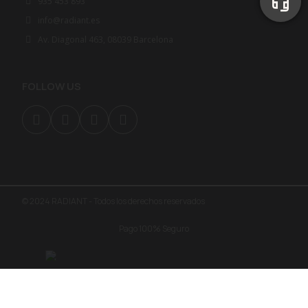
935 453 893
info@radiant.es
Av. Diagonal 463, 08039 Barcelona
FOLLOW US
© 2024 RADIANT - Todos los derechos reservados
Pago 100% Seguro