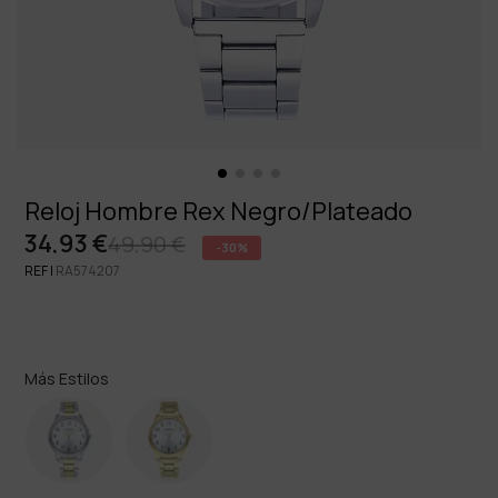
Reloj Hombre Rex Negro/Plateado
34,93 €
49,90 €
-30%
REF |
RA574207
Más Estilos