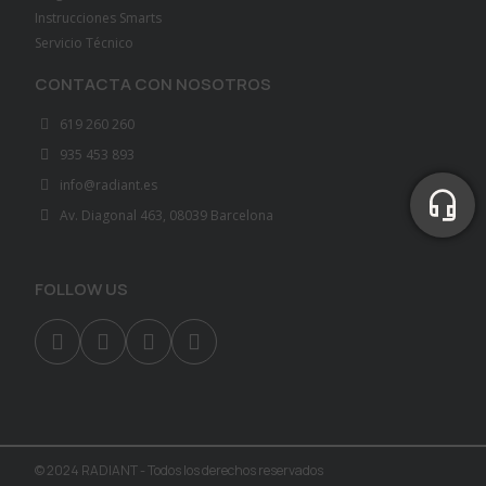
Instrucciones Smarts
Servicio Técnico
CONTACTA CON NOSOTROS
619 260 260
935 453 893
info@radiant.es
Av. Diagonal 463, 08039 Barcelona
FOLLOW US
© 2024 RADIANT - Todos los derechos reservados