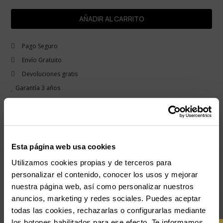
AÑADIR AL CARRITO
Pago Seguro
Envío Gratuito
Devoluciones gratis
Garantía 3 años
remove
Descripción
Modelo de reloj Rex plateado de Radiant versión masculina. Los clásicos
nunca pasan de moda de moda. Radiant presenta la colección Rex. Tres
Esta página web usa cookies
modelos inspirados en relojes tradicionales que aportan funcionalidad y
Utilizamos cookies propias y de terceros para
elegancia, convirtiéndolos en unos complementos perfecto para el fondo de
personalizar el contenido, conocer los usos y mejorar
armario perfecto de cualquier hombre.
nuestra página web, así como personalizar nuestros
anuncios, marketing y redes sociales. Puedes aceptar
-10% PARA TI
add
Detalles del producto
todas las cookies, rechazarlas o configurarlas mediante
los botones habilitados para ese efecto. Te informamos