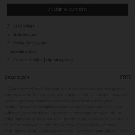
AÑADIR AL CARRITO
Pago Seguro
Envío Gratuito
Devoluciones gratis
Garantía 3 años
Acero inoxidable | Hipoalergénico
rem
Descripción
El Collar Hombre Creed Cruz Negro es un accesorio diseñado para quienes
buscan expresar fuerza, estilo y un toque de espiritualidad contemporánea a
través de piezas de carácter. La colección Steel Creed se define por su
minimalismo con personalidad, donde el contraste del negro con el acero
pulido refuerza una masculinidad firme, aspiracional y muy actual. Este
collar, fabricado en acero inoxidable, presenta una cadena de 54,5 cm más 5
cm de extensión y un colgante de cruz con acabado negro que aporta
profundidad visual y significado simbólico. Su diseño combina líneas limpias