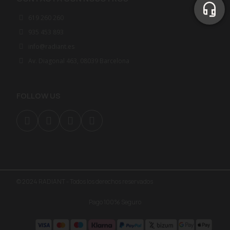
619 260 260
935 453 893
info@radiant.es
Av. Diagonal 463, 08039 Barcelona
FOLLOW US
© 2024 RADIANT - Todos los derechos reservados
Pago 100% Seguro