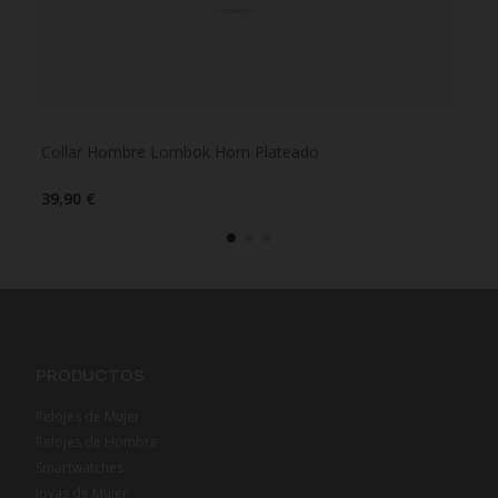
Collar Hombre Lombok Horn Plateado
Col
39,90 €
29,
PRODUCTOS
Relojes de Mujer
Relojes de Hombre
Smartwatches
Joyas de Mujer