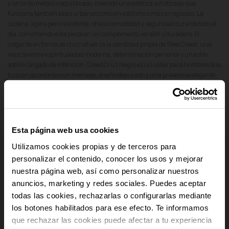
y un brillo metálico equilibrado, creando una estética sofisticada que
funciona tanto en looks urbanos como en estilismos más arreglados. La
cadena, ligera pero resistente, ofrece comodidad y seguridad durante todo el
día, convirtiendo esta pieza en un complemento versátil y duradero. El
colgante en forma de cruz refuerza la identidad propia de Steel Creed: una
mezcla entre espiritualidad moderna, determinación personal y un estilo
sobrio cargado de intención. Creed Cruz Negro es un collar para hombres que
buscan accesorios con mensaje, diseño depurado y una presencia elegante
pero con carácter, alineado con la esencia masculina del universo Radiant.
add
Detalles del producto
Esta página web usa cookies
add
Pago Seguro
Utilizamos cookies propias y de terceros para
personalizar el contenido, conocer los usos y mejorar
add
Envío y Devoluciones
nuestra página web, así como personalizar nuestros
anuncios, marketing y redes sociales. Puedes aceptar
-10% PARA TI
add
Cumplimiento Normativo de Seguridad
todas las cookies, rechazarlas o configurarlas mediante
los botones habilitados para ese efecto. Te informamos
Y recibe novedades y acceso a
que rechazar las cookies puede afectar a tu experiencia
ventajas exclusivas en tu email.