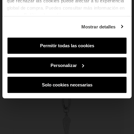
que rechazar las cookies puede afectar a tu experiencia
ventajas exclusivas en tu email.
global de compra. Puedes consultar más información en
Email
nuestra
Política de cookies
.
¿En qué tipo de productos tienes más
Mostrar detalles
interés?
Mujer
Hombre
Ambos
Permitir todas las cookies
SUSCRIBIRME
PUEDE QUE TAMBIÉN TE GUSTE
Al suscribirte aceptas nuestra
Política de Privacidad.
Podrás darte de baja
en cualquier momento de nuestras comunicaciones comerciales.
Personalizar
-30%
Solo cookies necesarias