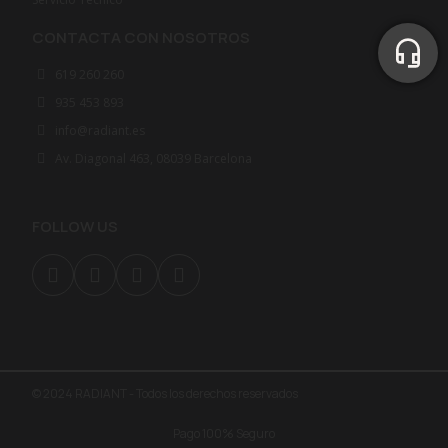
CONTACTA CON NOSOTROS
619 260 260
935 453 893
info@radiant.es
Av. Diagonal 463, 08039 Barcelona
FOLLOW US
© 2024 RADIANT - Todos los derechos reservados
Pago 100% Seguro