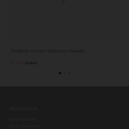
Pendiente Hombre Extensions Plateado
Pen
13,93 €
13,
19,90 €
PRODUCTOS
Relojes de Mujer
Relojes de Hombre