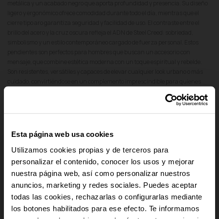
metálica y un acabado negro que aporta profundidad y presencia. Su diseño
ligero y ergonómico ofrece comodidad durante todo el día, mientras que el
cierre tipo aro garantiza seguridad y facilidad de uso. El contraste entre el
brillo del acero y la cruz oscura refleja el ADN de Steel Creed: sobriedad,
simbolismo y un estilo contemporáneo cargado de fuerza personal. Estos
pendientes son perfectos para hombres que buscan un accesorio con
mensaje, que combine estética moderna con un toque espiritual y rebelde.
Son resistentes, versátiles y capaces de elevar cualquier look urbano o más
cuidado, convirtiéndose en un complemento imprescindible para quienes
valoran accesorios que hablan de determinación, autenticidad y estilo
masculino actual dentro del universo Radiant.
add
Detalles del producto
Esta página web usa cookies
Utilizamos cookies propias y de terceros para
add
Pago Seguro
personalizar el contenido, conocer los usos y mejorar
nuestra página web, así como personalizar nuestros
add
Envío y Devoluciones
anuncios, marketing y redes sociales. Puedes aceptar
-10% PARA TI
todas las cookies, rechazarlas o configurarlas mediante
add
Cumplimiento Normativo de Seguridad
los botones habilitados para ese efecto. Te informamos
Y recibe novedades y acceso a