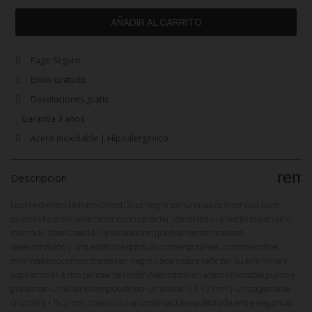
AÑADIR AL CARRITO
Pago Seguro
Envío Gratuito
Devoluciones gratis
Garantía 3 años
Acero inoxidable | Hipoalergénico
rem
Descripción
Los Pendientes Hombre Creed Cruz Negro son una pieza diseñada para
quienes buscan un accesorio con carácter, identidad y un estilo m asculino
marcado. Steel Creed es una colección que transmite fortaleza,
determinación y una estética espiritual contemporánea, combinando el
minimalismo con contrastes en negro y acero para reforzar su aire firme y
aspiracional. Estos pendientes están fabricados en acero inoxidable pulido y
presentan un diseño compuesto por un aro de 13,5 × 2 mm y un colgante de
cruz de 9 × 15,2 mm, creando una combinación equilibrada entre elegancia