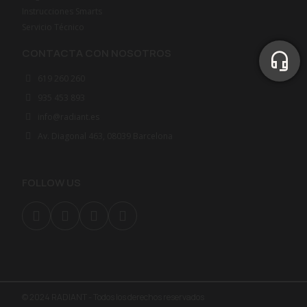
Instrucciones Smarts
Servicio Técnico
CONTACTA CON NOSOTROS
619 260 260
935 453 893
info@radiant.es
Av. Diagonal 463, 08039 Barcelona
FOLLOW US
© 2024 RADIANT - Todos los derechos reservados