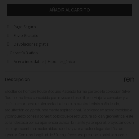
AÑADIR AL CARRITO
Pago Seguro
Envío Gratuito
Devoluciones gratis
Garantía 3 años
Acero inoxidable | Hipoalergénico
rem
Descripción
El collar de hombre Route Bloques Plateada forma parte de la colección Silver
Route, una línea concebida para evocar el espíritu del viaje, la conexión y la
estética marinera reinterpretada desde un punto de vista sofisticado,
arquitectónico y profundamente aspiracional. Fabricado en acero inoxidable
y compuesto por eslabones tipo bloque de estructura sólida y geométrica, este
collar destaca por su apariencia pulida, brillante y atemporal, proyectando un
estilo que combina modernidad, solidez y un carácter elegante difícil de
ignorar. Con una longitud de 59 cm, ofrece una presencia notable sobre el