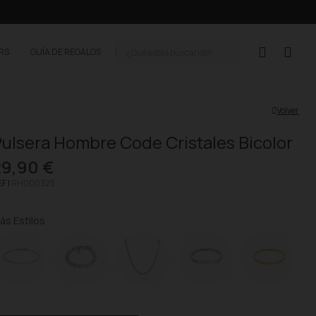
ERS
GUÍA DE REGALOS
Volver
ulsera Hombre Code Cristales Bicolor
29,90 €
F |
RH000325
ás Estilos