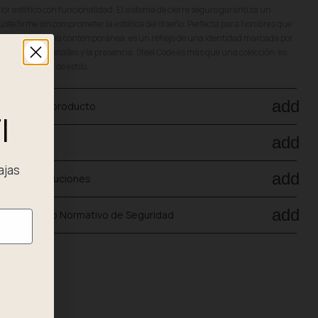
lor estético con funcionalidad. El sistema de cierre seguro garantiza un
uste firme sin comprometer la estética del diseño. Perfecta para hombres que
recian la joyería contemporánea, es un reflejo de una identidad marcada por
 gusto por los detalles y la presencia. Steel Code es más que una colección: es
a declaración de estilo.
add
etalles del producto
I
add
ago Seguro
ajas
add
nvío y Devoluciones
add
umplimiento Normativo de Seguridad