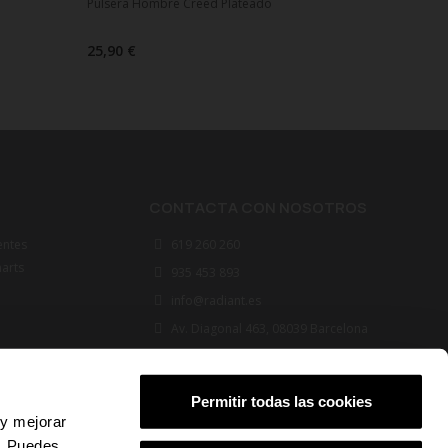
Pulsera Hombre Creed Plateado
25,90 €
CONTACTA CON NOSOTROS
entes
619 260 260
marts
935 453 893
info@radiant.es
Av. Diagonal 463, 08039 Barcelona
FOLLOW US
Permitir todas las cookies
 y mejorar
s. Puedes