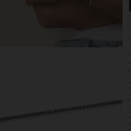
D
La
mu
co
ex
mu
ur
ne
de
un