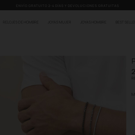
ENVÍO GRATUITO 2-4 DÍAS Y DEVOLUCIONES GRATUITAS
RELOJES DE HOMBRE
JOYAS MUJER
JOYAS HOMBRE
BEST SELL
P
RE
M