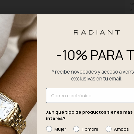
va
aj
ap
el
un
D
-10% PARA T
P
Y recibe novedades y acceso a vent
E
exclusivas en tu email.
Email
C
¿En qué tipo de productos tienes más
interés?
Mujer
Hombre
Ambos