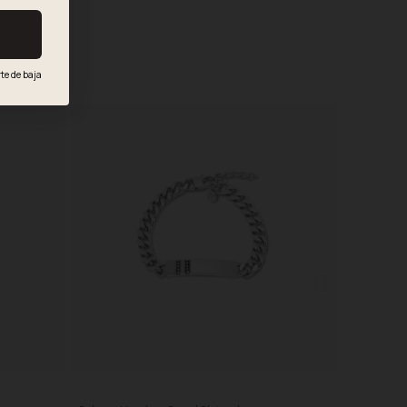
te de baja
.