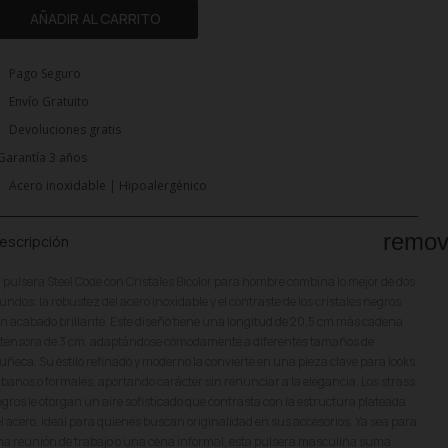
AÑADIR AL CARRITO
Pago Seguro
Envío Gratuito
Devoluciones gratis
Garantía 3 años
Acero inoxidable | Hipoalergénico
remo
escripción
 pulsera Steel Code con Cristales Bicolor para hombre combina lo mejor de dos
ndos: la robustez del acero inoxidable y el contraste de los cristales negros
n acabado brillante. Este diseño tiene una longitud de 20,5 cm más cadena
tensora de 3 cm, adaptándose cómodamente a diferentes tamaños de
ñeca. Su estilo refinado y moderno la convierte en una pieza clave para looks
banos o formales, aportando carácter sin renunciar a la elegancia. Los strass
gros le otorgan un aire sofisticado que contrasta con la estructura plateada
l acero, ideal para quienes buscan originalidad en sus accesorios. Ya sea para
a reunión de trabajo o una cena informal, esta pulsera masculina suma