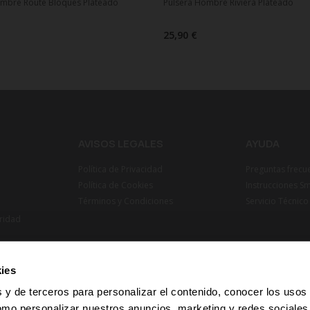
ombre Route Bloques Plateado
Pulsera Hombre Riviera Plateado
25,90 €
AVISOS LEGALES
AYUDA
Política de Privacidad
Preguntas frecu
Política de Cookies
Instrucciones S
Términos y Condiciones
Servicio Técnico
ridad
ies
 y de terceros para personalizar el contenido, conocer los usos
omo personalizar nuestros anuncios, marketing y redes sociale