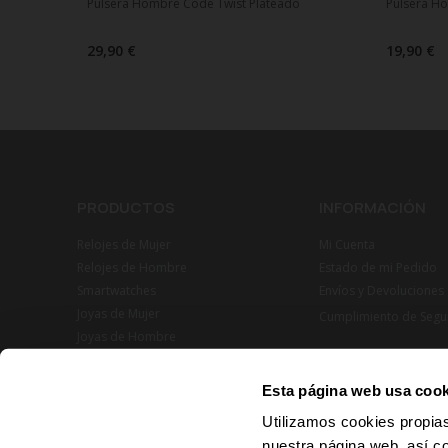
Pulsera Hombre Code Twist Plateado
Pulsera H
29,90 €
19,90 €
PRODUCTOS
INFORMACIÓN
Relojes de Mujer
Mi Cuenta
Relojes de Hombre
Estado de mi Pedido
Smartwatches
Envíos y Devoluciones
Joyas de Mujer
Cumplimiento de Segu
Joyas de Hombre
Esta página web usa cook
Utilizamos cookies propias
nuestra página web, así c