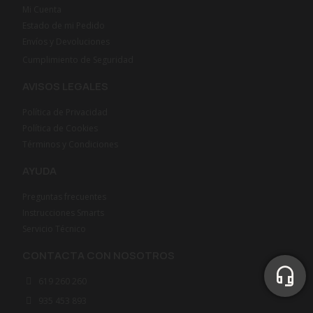
Mi Cuenta
Estado de mi Pedido
Envíos y Devoluciones
Cumplimiento de Seguridad
AVISOS LEGALES
Política de Privacidad
Política de Cookies
Términos y Condiciones
AYUDA
Preguntas frecuentes
Instrucciones Smarts
Servicio Técnico
CONTACTA CON NOSOTROS
619 260 260
935 453 893