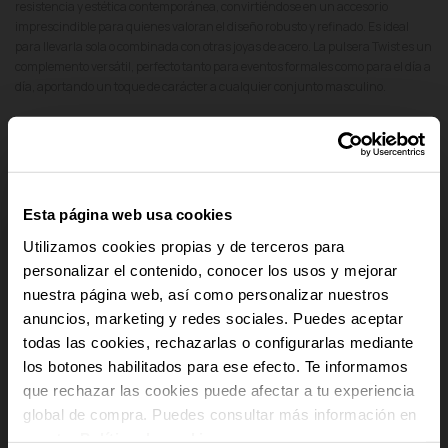
resistencia y estética contemporánea, convirtiéndose en un accesorio
imprescindible para quienes valoran el diseño robusto y refinado. Es ideal
para llevarla sola o combinada con otras joyas de acero. La pulsera Twist es un
complemento versátil, perfecto tanto para eventos formales como para el día a
día, aportando un toque de carácter a cualquier conjunto masculino.
add
Detalles del producto
add
Pago Seguro
Esta página web usa cookies
add
Envío y Devoluciones
Utilizamos cookies propias y de terceros para
personalizar el contenido, conocer los usos y mejorar
add
nuestra página web, así como personalizar nuestros
Cumplimiento Normativo de Seguridad
anuncios, marketing y redes sociales. Puedes aceptar
-10% PARA TI
todas las cookies, rechazarlas o configurarlas mediante
los botones habilitados para ese efecto. Te informamos
Y recibe novedades y acceso a
que rechazar las cookies puede afectar a tu experiencia
ventajas exclusivas en tu email.
global de compra. Puedes consultar más información en
Email
nuestra
Política de cookies
.