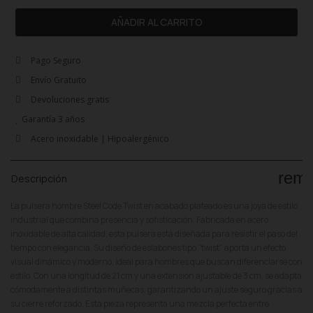
AÑADIR AL CARRITO
Pago Seguro
Envío Gratuito
Devoluciones gratis
Garantía 3 años
Acero inoxidable | Hipoalergénico
rem
Descripción
La pulsera hombre Steel Code Twist en acabado plateado es una joya de estilo
industrial que combina presencia y sofisticación. Fabricada en acero
inoxidable de alta calidad, esta pulsera está diseñada para resistir el paso del
tiempo con elegancia. Su diseño de eslabones tipo “twist” aporta un efecto
visual dinámico y moderno, ideal para hombres que buscan diferenciarse con
estilo. Con una longitud de 21 cm y una extensión ajustable de 3 cm, se adapta
cómodamente a distintas muñecas, garantizando un ajuste seguro gracias a
su cierre reforzado. Esta pieza representa una mezcla perfecta entre