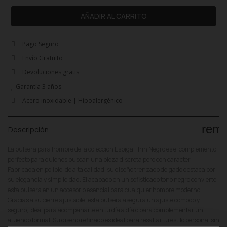
AÑADIR AL CARRITO
Pago Seguro
Envío Gratuito
Devoluciones gratis
Garantía 3 años
Acero inoxidable | Hipoalergénico
rem
Descripción
La pulsera para hombre de la colección Espiga Thin Negro es el complemento
perfecto para quienes buscan una pieza discreta pero con carácter.
Fabricada en polipiel de alta calidad, su diseño trenzado delgado destaca por
su elegancia y simplicidad. El acabado en un sofisticado tono negro convierte
esta pulsera en un accesorio esencial para cualquier hombre moderno.
Gracias a su cierre ajustable, esta pulsera asegura un ajuste cómodo y
seguro, ideal para acompañarte en tu día a día o para complementar un
atuendo formal. Su diseño refinado es ideal para resaltar tu estilo personal sin