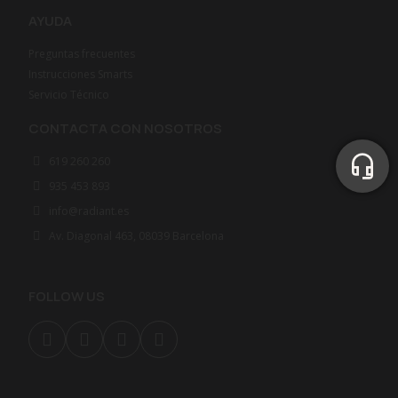
AYUDA
Preguntas frecuentes
Instrucciones Smarts
Servicio Técnico
CONTACTA CON NOSOTROS
619 260 260
935 453 893
info@radiant.es
Av. Diagonal 463, 08039 Barcelona
FOLLOW US