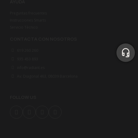
AYUDA
Preguntas frecuentes
Instrucciones Smarts
Servicio Técnico
CONTACTA CON NOSOTROS
619 260 260
935 453 893
info@radiant.es
Av. Diagonal 463, 08039 Barcelona
FOLLOW US