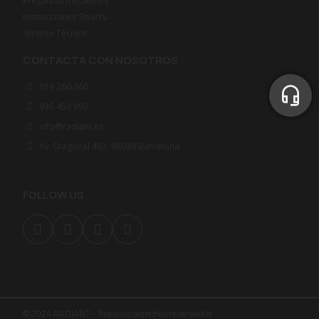
Preguntas frecuentes
Instrucciones Smarts
Servicio Técnico
CONTACTA CON NOSOTROS
619 260 260
935 453 893
info@radiant.es
Av. Diagonal 463, 08039 Barcelona
FOLLOW US
© 2024 RADIANT - Todos los derechos reservados