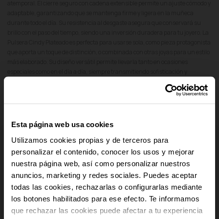
atemporal. El cierre seguro con cadena extensible permite un ajuste cómodo y
adaptable, garantizando que se mantenga firme y ligera en la muñeca
durante todo el día. Su resistencia al desgaste asegura que conservará su
brillo con el paso del tiempo, siendo una inversión duradera para tu joyero. La
Pulsera Cindy Plateado es perfecta para usarse sola, como pieza protagonista
que aporta un toque de distinción, o combinada con otras joyas para un estilo
más elaborado. Su diseño versátil permite llevarla tanto en ocasiones
especiales como en el día a día, siempre transmitiendo sofisticación y
modernidad.
add
Detalles del producto
Esta página web usa cookies
add
Pago Seguro
Utilizamos cookies propias y de terceros para
personalizar el contenido, conocer los usos y mejorar
add
Envío y Devoluciones
nuestra página web, así como personalizar nuestros
anuncios, marketing y redes sociales. Puedes aceptar
-10% PARA TI
add
Cumplimiento Normativo de Seguridad
todas las cookies, rechazarlas o configurarlas mediante
los botones habilitados para ese efecto. Te informamos
Y recibe novedades y acceso a
que rechazar las cookies puede afectar a tu experiencia
ventajas exclusivas en tu email.