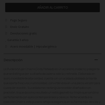
AÑADIR AL CARRITO
Pago Seguro
Envío Gratuito
Devoluciones gratis
Garantía 3 años
Acero inoxidable | Hipoalergénico
remove
Descripción
La Pulsera Mujer Chains Cindy Plateado es un accesorio moderno y elegante
que se distingue por su diseño de cadena sobria y refinada. Elaborada en
acero inoxidable de alta calidad, cuenta con un acabado plateado brillante
que aporta frescura y luminosidad, convirtiéndola en una pieza versátil para
cualquier ocasión. Sus eslabones rectangulares están diseñados con
precisión, lo que da como resultado un estilo geométrico limpio que combina
perfectamente con looks contemporáneos y clásicos. Perteneciente a la
colección Chains, esta pulsera refleja la elegancia en su forma más sencilla y