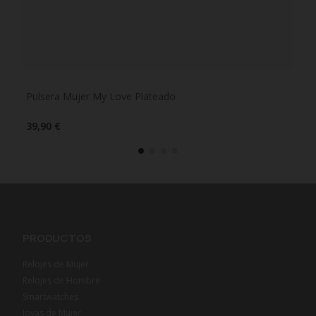
Pulsera Mujer My Love Plateado
Pul
39,90 €
45,
PRODUCTOS
Relojes de Mujer
Relojes de Hombre
Smartwatches
Joyas de Mujer