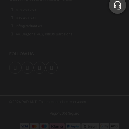
619 260 260
935 453 893
info@radiant.es
Av. Diagonal 463, 08039 Barcelona
FOLLOW US
© 2024 RADIANT - Todos los derechos reservados
Pago 100% Seguro