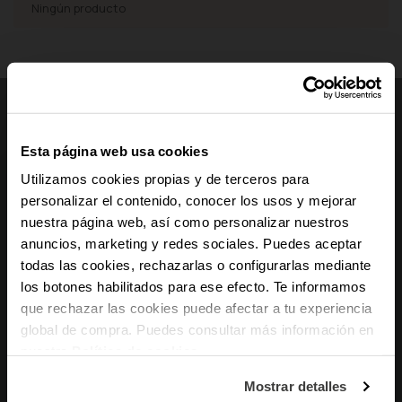
Ningún producto
PRODUCTOS
Esta página web usa cookies
Utilizamos cookies propias y de terceros para
Relojes de Mujer
personalizar el contenido, conocer los usos y mejorar
Relojes de Hombre
nuestra página web, así como personalizar nuestros
Smartwatches
Joyas de Mujer
anuncios, marketing y redes sociales. Puedes aceptar
-10% PARA TI
Joyas de Hombre
todas las cookies, rechazarlas o configurarlas mediante
los botones habilitados para ese efecto. Te informamos
Y recibe novedades y acceso a
INFORMACIÓN
que rechazar las cookies puede afectar a tu experiencia
ventajas exclusivas en tu email.
global de compra. Puedes consultar más información en
Mi Cuenta
Email
nuestra
Política de cookies
.
Estado de mi Pedido
Envíos y Devoluciones
¿En qué tipo de productos tienes más
Mostrar detalles
interés?
Cumplimiento de Seguridad