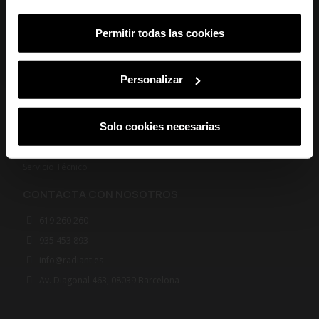
Mujer
Hombre
Ambos
AVISOS LEGALES
Permitir todas las cookies
SUSCRIBIRME
Política de Privacidad
Al suscribirte aceptas nuestra
Política de Privacidad.
Podrás darte de baja
Política de Cookies
en cualquier momento de nuestras comunicaciones comerciales.
Personalizar
Términos y Condiciones
AYUDA
Solo cookies necesarias
Preguntas frecuentes
Instrucciones Smarts
Servicio Técnico
CONTACTA CON NOSOTROS
619 260 260
935 453 893
info@radiant.es
Av. Diagonal 463, 08039 Barcelona