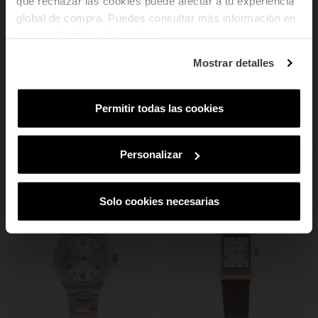
que rechazar las cookies puede afectar a tu experiencia
ventajas exclusivas en tu email.
global de compra. Puedes consultar más información en
Email
nuestra
Política de cookies
.
¿En qué tipo de productos tienes más
Mostrar detalles
interés?
Mujer
Hombre
Ambos
Permitir todas las cookies
SUSCRIBIRME
Reloj Mujer Bianca Bicolor
Al suscribirte aceptas nuestra
Política de Privacidad.
Podrás darte de baja
en cualquier momento de nuestras comunicaciones comerciales.
46,13 €
65,90 €
Personalizar
Solo cookies necesarias