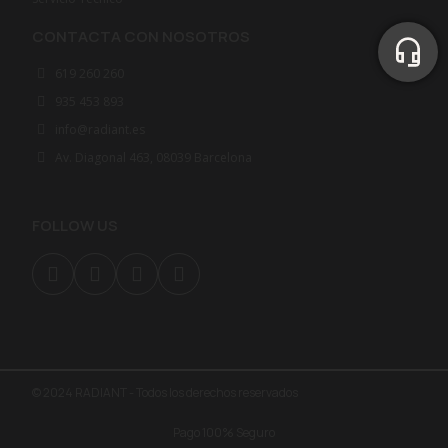
CONTACTA CON NOSOTROS
619 260 260
935 453 893
info@radiant.es
Av. Diagonal 463, 08039 Barcelona
FOLLOW US
© 2024 RADIANT - Todos los derechos reservados
Pago 100% Seguro