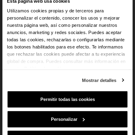
Esta página web usa cookies
coherencia estética, la comodidad y el respeto por materiales sostenibles,
Utilizamos cookies propias y de terceros para
convirtiéndose en un accesorio con alma contemporánea y propósito claro.
personalizar el contenido, conocer los usos y mejorar
nuestra página web, así como personalizar nuestros
add
Detalles del producto
anuncios, marketing y redes sociales. Puedes aceptar
-10% PARA TI
todas las cookies, rechazarlas o configurarlas mediante
add
Pago Seguro
los botones habilitados para ese efecto. Te informamos
Y recibe novedades y acceso a
que rechazar las cookies puede afectar a tu experiencia
ventajas exclusivas en tu email.
add
Envío y Devoluciones
global de compra. Puedes consultar más información en
Email
nuestra
Política de cookies
.
add
Cumplimiento Normativo de Seguridad
¿En qué tipo de productos tienes más
Mostrar detalles
interés?
Mujer
Hombre
Ambos
Permitir todas las cookies
SUSCRIBIRME
Al suscribirte aceptas nuestra
Política de Privacidad.
Podrás darte de baja
en cualquier momento de nuestras comunicaciones comerciales.
Personalizar