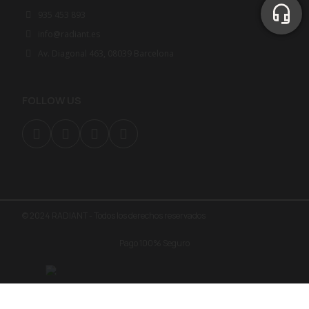
935 453 893
info@radiant.es
Av. Diagonal 463, 08039 Barcelona
FOLLOW US
© 2024 RADIANT - Todos los derechos reservados
Pago 100% Seguro