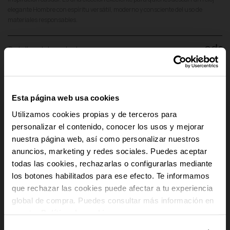
elegante Hombre con espíritu versátil, moderno y consciente del uso de
materiales responsables.
add
Detalles del producto
add
Pago Seguro
Esta página web usa cookies
add
Envío y Devoluciones
Utilizamos cookies propias y de terceros para
add
personalizar el contenido, conocer los usos y mejorar
Cumplimiento Normativo de Seguridad
nuestra página web, así como personalizar nuestros
anuncios, marketing y redes sociales. Puedes aceptar
-10% PARA TI
todas las cookies, rechazarlas o configurarlas mediante
los botones habilitados para ese efecto. Te informamos
Y recibe novedades y acceso a
que rechazar las cookies puede afectar a tu experiencia
ventajas exclusivas en tu email.
global de compra. Puedes consultar más información en
Email
nuestra
Política de cookies
.
¿En qué tipo de productos tienes más