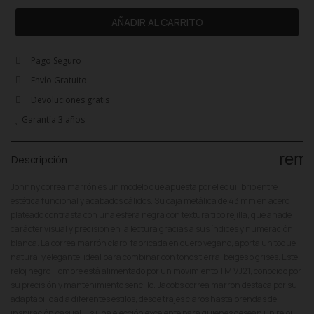
AÑADIR AL CARRITO
Pago Seguro
Envío Gratuito
Devoluciones gratis
Garantía 3 años
rem
Descripción
Johnny correa marrón es un modelo que apuesta por el equilibrio entre
estética funcional y acabados cálidos. Su caja metálica de 43 mm en acero
plateado contrasta con una esfera negra con textura tipo rejilla, que añade
carácter visual y precisión en la lectura gracias a sus índices y numeración
blanca. La correa marrón claro, fabricada en cuero vegano, aporta un toque
natural y elegante, ideal para combinar con tonos tierra, beiges o grises. Este
reloj negro Hombre está alimentado por un movimiento TM VJ21, conocido por
su precisión y mantenimiento sencillo. Jacobs correa marrón destaca por su
adaptabilidad a diferentes estilos, desde trajes claros hasta prendas de
inspiración casual. Es una elección excelente para quienes desean un reloj