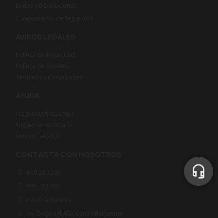
Envíos y Devoluciones
Cumplimiento de Seguridad
AVISOS LEGALES
Política de Privacidad
Política de Cookies
Términos y Condiciones
AYUDA
Preguntas frecuentes
Instrucciones Smarts
Servicio Técnico
CONTACTA CON NOSOTROS
619 260 260
935 453 893
info@radiant.es
Av. Diagonal 463, 08039 Barcelona