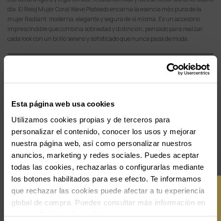
día. El Reloj Mujer Coral Wave Plateado encarna la esencia más pura de la
mujer Radiant: moderna, elegante y segura de sí misma. Es un accesorio
imprescindible que combina sobriedad y distinción, pensado para realzar
cada look con un brillo sereno y sofisticado que nunca pasa de moda.
add
Detalles del producto
add
Pago Seguro
Esta página web usa cookies
add
Envío y Devoluciones
Utilizamos cookies propias y de terceros para
personalizar el contenido, conocer los usos y mejorar
add
Cumplimiento Normativo de Seguridad
nuestra página web, así como personalizar nuestros
anuncios, marketing y redes sociales. Puedes aceptar
todas las cookies, rechazarlas o configurarlas mediante
los botones habilitados para ese efecto. Te informamos
Y OBTÉN
SUSCRÍBETE
que rechazar las cookies puede afectar a tu experiencia
global de compra. Puedes consultar más información en
-10%
nuestra
Política de cookies
.