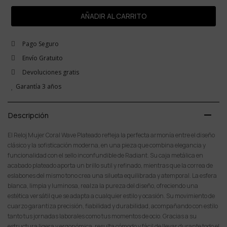
AÑADIR AL CARRITO
Pago Seguro
Envío Gratuito
Devoluciones gratis
Garantía 3 años
remove
Descripción
El Reloj Mujer Coral Wave Plateado refleja la perfecta armonía entre el diseño
clásico y la sofisticación moderna, en una pieza que combina elegancia y
funcionalidad con el sello inconfundible de Radiant. Su caja metálica en
acabado plateado aporta un brillo sutil y refinado, mientras que la correa de
eslabones del mismo tono crea una silueta equilibrada y atemporal. La esfera
blanca, limpia y luminosa, realza la pureza del diseño, ofreciendo una
estética versátil que se adapta a cualquier estilo y ocasión. Su movimiento de
cuarzo garantiza precisión, fiabilidad y durabilidad, acompañando con estilo
tanto tus jornadas laborales como tus momentos de ocio. Gracias a su
estructura ligera y ergonómica, resulta cómodo y fácil de llevar durante todo el