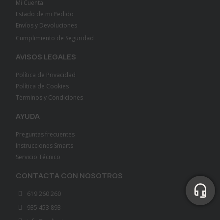
Mi Cuenta
Estado de mi Pedido
Envíos y Devoluciones
Cumplimiento de Seguridad
AVISOS LEGALES
Política de Privacidad
Política de Cookies
Términos y Condiciones
AYUDA
Preguntas frecuentes
Instrucciones Smarts
Servicio Técnico
CONTACTA CON NOSOTROS
619 260 260
935 453 893