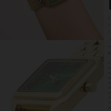
D
El
pe
do
ap
do
de
co
re
mo
ga