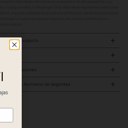
ompañar looks de día o de noche, es un accesorio versátil que aporta luz y
lor a cualquier estilo. El Reloj Mujer Coral Wave Verde representa la esencia de
diant: una joya contemporánea que une sofisticación, tendencia y equilibrio,
rfecta para mujeres que buscan destacar con sutileza, confianza y un
canto natural.
add
etalles del producto
add
ago Seguro
add
nvío y Devoluciones
I
add
umplimiento Normativo de Seguridad
ajas