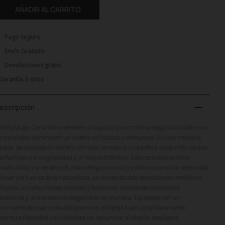
AÑADIR AL CARRITO
Pago Seguro
Envío Gratuito
Devoluciones gratis
Garantía 3 años
remove
escripción
 Reloj Mujer Coral Wave Verde es una pieza que combina elegancia moderna y
rsonalidad vibrante en un diseño sofisticado y atemporal. Su caja metálica
rada, de acabado brillante y refinado, enmarca una esfera verde intensa que
orta frescura, originalidad y un toque distintivo. Este contraste entre el
rado cálido y el verde profundo refleja armonía y estilo, evocando la serenidad
l mar y la fuerza de la naturaleza. La correa dorada de eslabones metálicos
mpleta un conjunto equilibrado y femenino, aportando comodidad,
sistencia y una presencia elegante en la muñeca. Equipado con un
vimiento de cuarzo de alta precisión, el Reloj Mujer Coral Wave Verde
rantiza fiabilidad y durabilidad sin renunciar al diseño. Ideal para