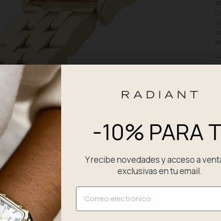
ac
co
Ra
pe
en
D
P
E
-10% PARA T
C
Y recibe novedades y acceso a vent
exclusivas en tu email.
Email