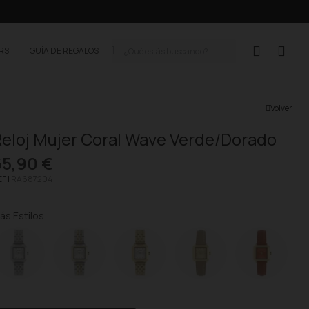
ERS
GUÍA DE REGALOS
Volver
eloj Mujer Coral Wave Verde/Dorado
65,90 €
F |
RA687204
ás Estilos