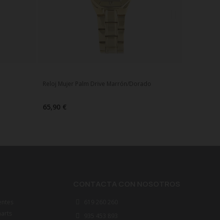
o
Reloj Mujer Palm Drive Marrón/Dorado
65,90 €
CONTACTA CON NOSOTROS
entes
619 260 260
marts
935 453 893