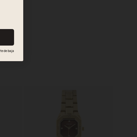
te de baja
.