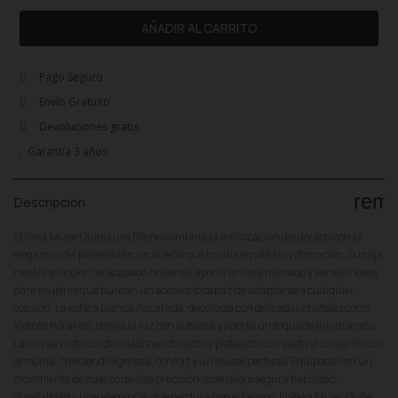
AÑADIR AL CARRITO
Pago Seguro
Envío Gratuito
Devoluciones gratis
Garantía 3 años
rem
Descripción
El Reloj Mujer Quite Luxe Bitono combina la sofisticación del dorado con la
elegancia del plateado en un diseño que irradia equilibrio y distinción. Su caja
metálica bicolor, de acabado brillante, aporta un aire refinado y versátil, ideal
para mujeres que buscan un accesorio capaz de adaptarse a cualquier
ocasión. La esfera blanca nacarada, decorada con delicados cristales como
índices horarios, refleja la luz con sutileza y aporta un toque de lujo discreto.
La correa metálica de eslabones dorados y plateados completa el conjunto con
armonía, ofreciendo ligereza, confort y un ajuste perfecto. Equipado con un
movimiento de cuarzo de alta precisión, este reloj asegura fiabilidad,
durabilidad y una elegancia que perdura con el tiempo. El Reloj Mujer Quite