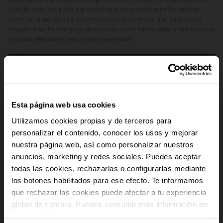
Luxe Bitono es una pieza que simboliza la esencia de Radiant: elegancia
contemporánea, equilibrio cromático y un brillo natural que nunca pasa
desapercibido. Perfecto para elevar tanto un look formal como un estilo casual
con una nota de sofisticación sutil y atemporal.
add
Detalles del producto
add
Pago Seguro
Esta página web usa cookies
add
Envío y Devoluciones
Utilizamos cookies propias y de terceros para
personalizar el contenido, conocer los usos y mejorar
add
Cumplimiento Normativo de Seguridad
nuestra página web, así como personalizar nuestros
anuncios, marketing y redes sociales. Puedes aceptar
-10% PARA TI
todas las cookies, rechazarlas o configurarlas mediante
los botones habilitados para ese efecto. Te informamos
Y recibe novedades y acceso a
que rechazar las cookies puede afectar a tu experiencia
ventajas exclusivas en tu email.
global de compra. Puedes consultar más información en
Email
nuestra
Política de cookies
.