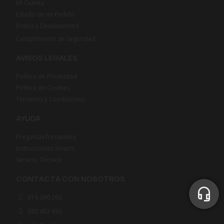
Mi Cuenta
Estado de mi Pedido
Envíos y Devoluciones
Cumplimiento de Seguridad
AVISOS LEGALES
Política de Privacidad
Política de Cookies
Términos y Condiciones
AYUDA
Preguntas frecuentes
Instrucciones Smarts
Servicio Técnico
CONTACTA CON NOSOTROS
619 260 260
935 453 893