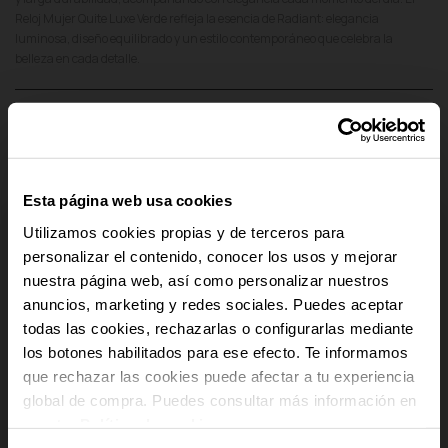
Reloj Mujer Quite Luxe Verde refleja la esencia de Radiant: elegancia
luminosa, diseño equilibrado y un estilo contemporáneo que celebra la
belleza en cada detalle.
add
Detalles del producto
add
Pago Seguro
Esta página web usa cookies
add
Envío y Devoluciones
Utilizamos cookies propias y de terceros para
personalizar el contenido, conocer los usos y mejorar
add
Cumplimiento Normativo de Seguridad
nuestra página web, así como personalizar nuestros
anuncios, marketing y redes sociales. Puedes aceptar
-10% PARA TI
todas las cookies, rechazarlas o configurarlas mediante
los botones habilitados para ese efecto. Te informamos
Y recibe novedades y acceso a
que rechazar las cookies puede afectar a tu experiencia
ventajas exclusivas en tu email.
global de compra. Puedes consultar más información en
Email
nuestra
Política de cookies
.