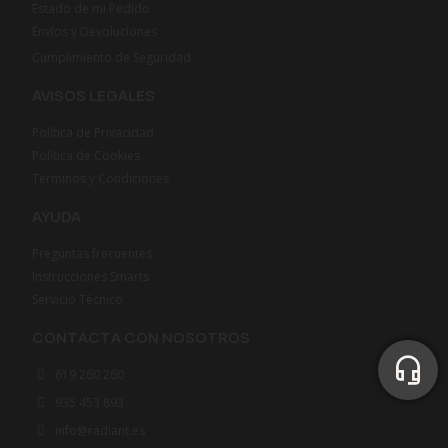
Estado de mi Pedido
Envíos y Devoluciones
Cumplimiento de Seguridad
AVISOS LEGALES
Política de Privacidad
Política de Cookies
Términos y Condiciones
AYUDA
Preguntas frecuentes
Instrucciones Smarts
Servicio Técnico
CONTACTA CON NOSOTROS
619 260 260
935 453 893
info@radiant.es