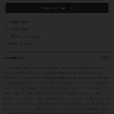
AÑADIR AL CARRITO
Pago Seguro
Envío Gratuito
Devoluciones gratis
Garantía 3 años
rem
Descripción
El Reloj Mujer Quite Luxe Verde combina la sofisticación del dorado con la
serenidad del verde en un diseño pensado para destacar con equilibrio y
distinción. Su caja metálica dorada, de acabado pulido, aporta un brillo cálido
y elegante que realza la intensidad de la esfera verde, decorada con cristales
que añaden un toque de lujo discreto. Este contraste entre tonalidades crea
una composición refinada y actual, ideal para mujeres que buscan un
accesorio con carácter. La correa metálica dorada de eslabones finos completa
el conjunto con armonía, ofreciendo confort, resistencia y un ajuste perfecto.
Equipado con un movimiento de cuarzo de alta precisión, garantiza fiabilidad
y larga durabilidad, acompañando con elegancia cada momento del día. El