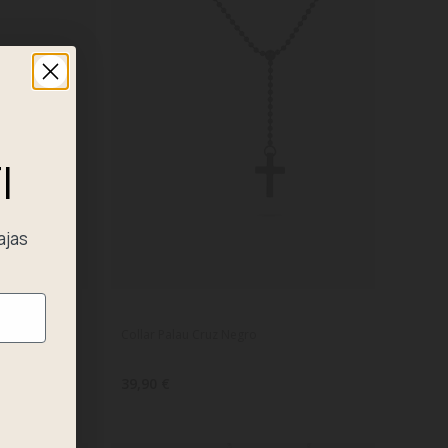
I
ajas
o
Collar Palau Cruz Negro
39,90 €