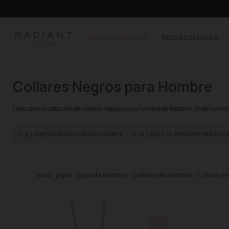
PRECIOS ESPECIALES
RELOJES DE MUJER
Collares Negros para Hombre
Descubre la colección de collares negros para hombre de Radiant. Diseños mode
COLLARES DORADOS PARA HOMBRE
COLLARES PLATEADOS PARA H
Inicio
Joyas
Joyas de Hombre
Collares de Hombre
Collares 
-30%