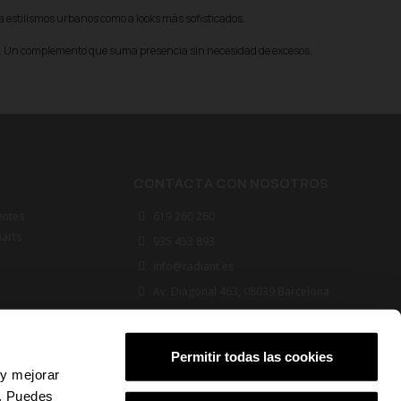
a estilismos urbanos como a looks más sofisticados.
es. Un complemento que suma presencia sin necesidad de excesos.
CONTACTA CON NOSOTROS
entes
619 260 260
marts
935 453 893
info@radiant.es
Av. Diagonal 463, 08039 Barcelona
FOLLOW US
Permitir todas las cookies
 y mejorar
s. Puedes