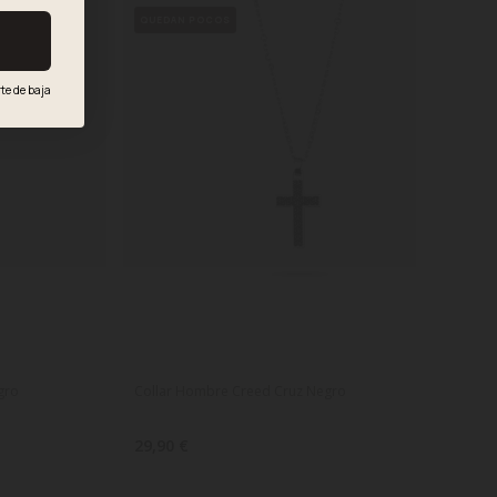
QUEDAN POCOS
te de baja
.
gro
Collar Hombre Creed Cruz Negro
29,90 €