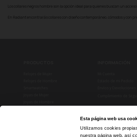
Los collares negros hombre son la opción ideal para quienes buscan un accesori
En Radiant encontrarás collares con diseño contemporáneo, cómodos y con pre
PRODUCTOS
INFORMACIÓN
Relojes de Mujer
Mi Cuenta
Relojes de Hombre
Estado de mi Pedido
Smartwatches
Envíos y Devoluciones
Joyas de Mujer
Cumplimiento de Segu
Joyas de Hombre
Esta página web usa cook
Utilizamos cookies propias
nuestra página web, así c