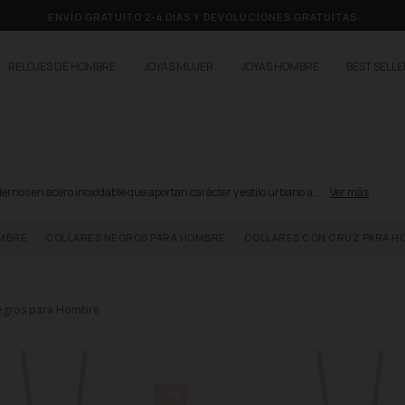
ENVÍO GRATUITO 2-4 DÍAS Y DEVOLUCIONES GRATUITAS
RELOJES DE HOMBRE
JOYAS MUJER
JOYAS HOMBRE
BEST SELL
rnos en acero inoxidable que aportan carácter y estilo urbano a...
Ver más
OMBRE
COLLARES NEGROS PARA HOMBRE
COLLARES CON CRUZ PARA H
Negros para Hombre
-30%