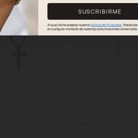
S
SUSCRIBIRME
Al suscribirte aceptas nuestra
Política de Privacidad.
Podrás dar
en cualquier momento de nuestras comunicaciones comerciales
Iconclast Negro
Collar Hombre Iconclast Piedras Ne
35,90 €