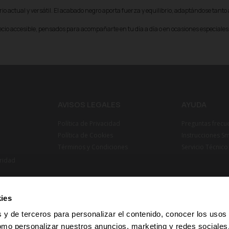
o actual y versátil. El acabado negro aporta fuerza y equilibrio, adaptándose tanto 
cio accesible, pensados para acompañarte en tu día a día o en ocasiones especial
AVISOS LEGALES
AYUDA
Política de Privacidad
Preguntas frecu
Política de Cookies
Instrucciones S
Términos y Condiciones
Servicio Técnico
ridad
ies
 y de terceros para personalizar el contenido, conocer los usos
omo personalizar nuestros anuncios, marketing y redes sociale