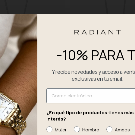
-10% PARA T
Y recibe novedades y acceso a vent
exclusivas en tu email.
Email
e Lombok Negro
Collar Hombre Lombok Placa Negr
¿En qué tipo de productos tienes más
39,90 €
interés?
Mujer
Hombre
Ambos