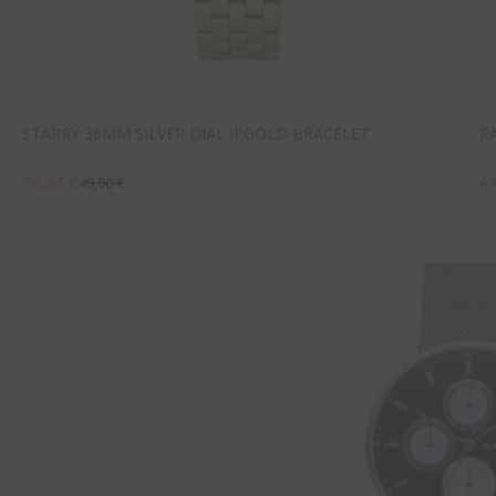
STARRY 36MM SILVER DIAL IPGOLD BRACELET
R
34,93 €
4
49,90 €