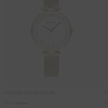
Reloj Mujer Circle Mesh Dorado
F
48,93 €
3
69,90 €