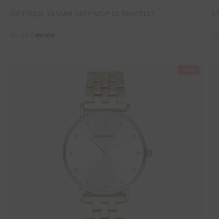
DIPTYQUE 34,5MM GREY MOP SS BRACELET
S
34,93 €
32
49,90 €
-30%