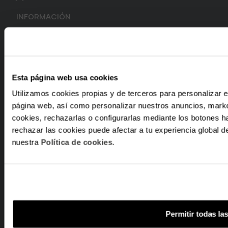
INFORMACIÓN
Mi Cuenta
Estado de mi Pedido
Envíos y Devoluciones
Cumplimiento de Seguridad
Esta página web usa cookies
AVISOS LEGALES
Utilizamos cookies propias y de terceros para personalizar e
página web, así como personalizar nuestros anuncios, marke
Política de Privacidad
cookies, rechazarlas o configurarlas mediante los botones h
Política de Cookies
rechazar las cookies puede afectar a tu experiencia global
Términos y Condiciones
nuestra
Política de cookies
.
AYUDA
Preguntas frecuentes
Instrucciones Smarts
Servicio Técnico
CONTACTA CON NOSOTROS
Permitir todas la