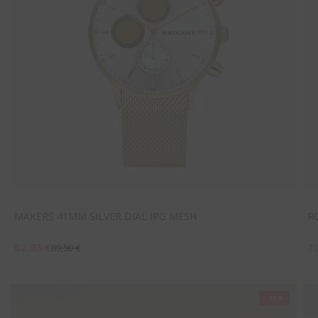
MAKERS 41MM SILVER DIAL IPG MESH
R
62,93 €
71
89,90 €
-30%