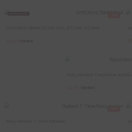
QUEDAN POCOS
-30%
MYKONOS 38MM SILVER DIAL BITONE IPG BRA
Re
48,93 €
55
69,90 €
Reloj Hombre Continental 44MM 
62,93 €
89,90 €
-30%
Reloj Hombre T-Time Plateado
Ra