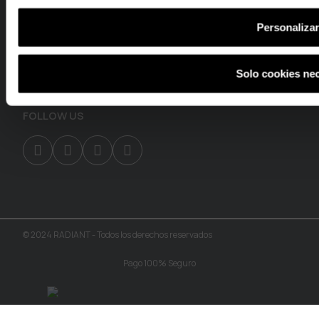
619 260 260
Personaliza
935 453 893
info@radiant.es
Av. Diagonal 463, 08039 Barcelona
Solo cookies ne
FOLLOW US
© 2024 RADIANT - Todos los derechos reservados
Pago 100% Seguro