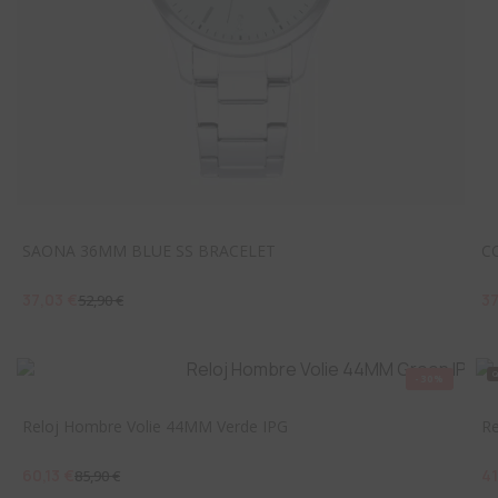
SAONA 36MM BLUE SS BRACELET
C
37,03 €
37
52,90 €
-30%
Reloj Hombre Volie 44MM Verde IPG
Re
60,13 €
41
85,90 €