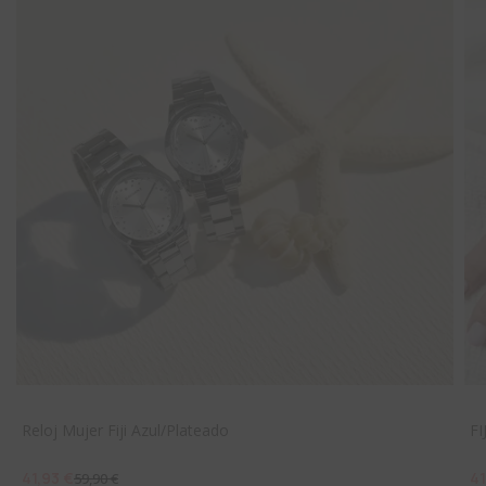
Reloj Mujer Fiji Azul/Plateado
F
41,93 €
41
59,90 €