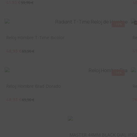
41,93 €
46
59,90 €
-30%
Reloj Hombre T-Time Bicolor
Re
48,93 €
41
69,90 €
-30%
Reloj Hombre Brad Dorado
R
48,93 €
76
69,90 €
MASTER 44MM BLACK DIAL IPG