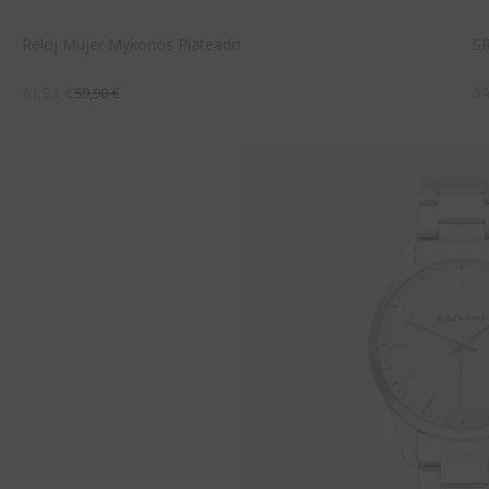
Reloj Mujer Mykonos Plateado
S
41,93 €
34
59,90 €